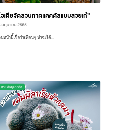
ไอเดียจัดสวนถาดแคคตัสแบบสวยเก๋”
 มิถุนายน 2565
อนหน้านี้เชื่อว่าเพื่อนๆ น่าจะได้…
สายพันธุ์แคคตัส