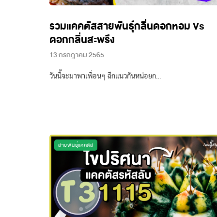
รวมแคคตัสสายพันธุ์กลิ่นดอกหอม Vs
ดอกกลิ่นสะพรึง
13 กรกฎาคม 2565
วันนี้จะมาพาเพื่อนๆ ฉีกแนวกันหน่อยก…
สายพันธุ์แคคตัส