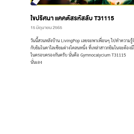
ไขปริศนา แคคตัสรหัสลับ T31115
15 มิถุนายน 2565
วันนี้สวนหลังบ้าน LivingPop เลยจะพาเพื่อนๆ ไปทำความรู้จ
กับยิมโนคาไลเซียมด่างโคลนหนึ่ง ที่เหล่าสาวกยิมโนจะต้องมีไ
ในครอบครองกันครับ นั่นคือ Gymnocalycium T31115
นั่นเอง