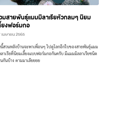
วมสายพันธุ์แมมมิลาเรียหัวกลมๆ นิยม
ลี้ยงฟอร์มกอ
7 เมษายน 2565
นนี้สวนหลังบ้านจะพาเพื่อนๆ ไปดูโลกอีกใบของสายพันธุ์แมม
ลลาเรียที่นิยมเลี้ยงแบบฟอร์มกอกันครับ มีแมมมิลลาเรียชนิด
นกันบ้าง ตามมาเล้ยยยย