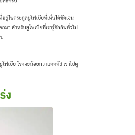
ลยละครับ
ยู่ในตระกูลยูโฟเบียที่เห็นได้ชัดเจน
มา สำหรับยูโฟเบียที่เรารู้จักกันทั่วไป
ับ
็นยูโฟเบีย โรคจะน้อยกว่าแคคตัส เราไปดู
ร่ง