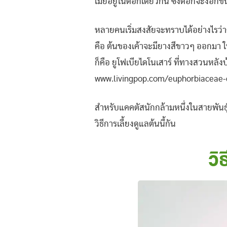
เมียอยู่ในดอกเดียวกัน ซึ่งดอกจะงอกข
หลายคนเริ่มสงสัยจะทราบได้อย่างไรว่าต้
คือ ต้นของเค้าจะมียางสีขาวๆ ออกมา ให้
ก็คือ ยูโฟเบียไดโนเสาร์ ที่ทางสวนหลั
www.livingpop.com/euphorbiaceae-
สำหรับแคคตัสนักกล้ามหนึ่งในสายพันธุ์ย
วิธีการเลี้ยงดูแลต้นนี้กัน
วิ