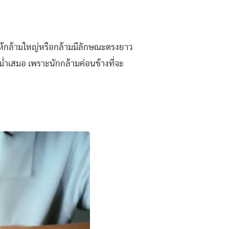
กให้กล้ามใหญ่หรือกล้ามมีลักษณะตรงยาว
ม่ำเสมอ เพราะนักกล้ามค่อนข้างที่จะ