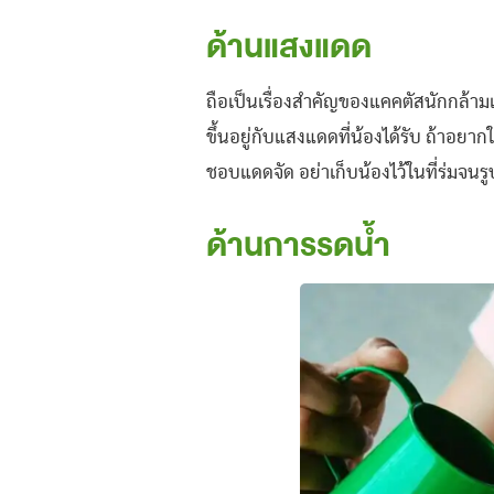
ด้านแสงแดด
ถือเป็นเรื่องสำคัญของแคคตัสนักกล้ามเ
ขึ้นอยู่กับแสงแดดที่น้องได้รับ ถ้าอย
ชอบแดดจัด อย่าเก็บน้องไว้ในที่ร่มจนร
ด้านการรดน้ำ