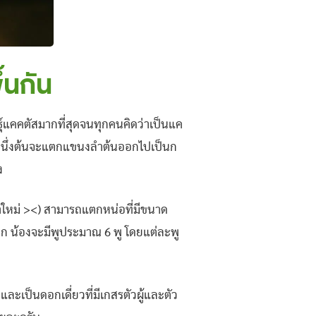
้นกัน
ุ์แคคตัสมากที่สุดจนทุกคนคิดว่าเป็นแค
มๆ หนึ่งต้นจะแตกแขนงลำต้นออกไปเป็นก
ง
่าใหม่ ><) สามารถแตกหน่อที่มีขนาด
ยอก น้องจะมีพูประมาณ 6 พู โดยแต่ละพู
ละเป็นดอกเดี่ยวที่มีเกสรตัวผู้และตัว