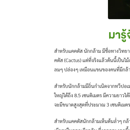
มารู
สำหรับแคคตัส นักกล้าม มีชื่อทางวิทย
คตัส (Cactus) แต่ที่จริงแล้วต้นนี้เป
ลมๆ ปล่องๆ เหมือนแขนของคนที่มีกล้ามเ
สำหรับนักกล้ามมีถิ่นกำเนิดจากทวีปอเ
ใหญ่ได้ถึง 8.5 เซนติเมตร มีความยาวได
จะมีขนาดสูงสุดที่ประมาณ 3 เซนติเมต
สำหรับแคคตัสนักกล้ามเห็นต้นล่ำๆ กล้า