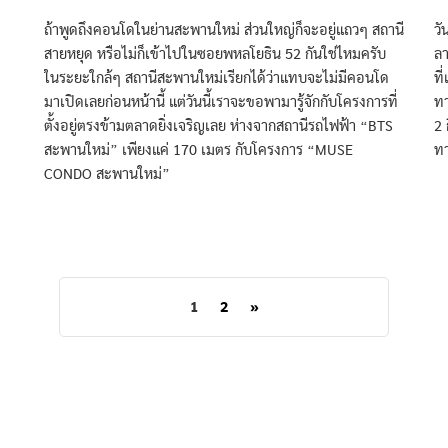
ถ้าพูดถึงคอนโดในย่านสะพานใหม่ ส่วนใหญ่ก็จะอยู่แถวๆ สถานี
วั
สายหยุด หรือไม่ก็เข้าไปในซอยพหลโยธิน 52 กันใช่ไหมครับ
ลา
ในระยะใกล้ๆ สถานีสะพานใหม่เรียกได้ว่าแทบจะไม่มีคอนโด
ที
มาเปิดเลยก่อนหน้านี้ แต่วันนี้เราจะขอพามารู้จักกับโครงการที่
ทา
ตั้งอยู่ตรงข้ามตลาดยิ่งเจริญเลย ห่างจากสถานีรถไฟฟ้า “BTS
2 
สะพานใหม่” เพียงแค่ 170 เมตร กับโครงการ “MUSE
ทา
CONDO สะพานใหม่”
1
2
»