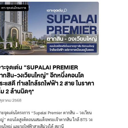
เจาะจุดเด่นโครงการ
จาะจุดเด่น “SUPALAI PREMIER
ากสิน-วงเวียนใหญ่” อีกหนึ่งคอนโด
ระแสดี ทำเลใกล้รถไฟฟ้า 2 สาย ในราคา
ริ่ม 2 ล้านนิดๆ*
ตุลาคม 2568
าะจุดเด่นโครงการ “Supalai Premier ตากสิน – วงเวียน
ญ่” คอนโดสูงติดถนนสมเด็จพระเจ้าตากสิน ใกล้ BTS วง
ียนใหญ่ และรถไฟฟ้าสายสีม่วงใต้ สถานี