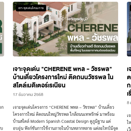
เจาะจุดเด่นโครงการ
เจาะจุดเด่น "CHERENE พหล - วัชรพล"
เ
บ้านเดี่ยวโครงการใหม่ ติดถนนวัชรพล ใน
ต
สไตล์เมดิเตอร์เรเนียน
ก
เ
17 ธันวาคม 2568
8 
อก
เจาะจุดเด่นโครงการ “CHERENE พหล – วัชรพล” บ้านเดี่ยว
โครงการใหม่ ติดถนนใหญ่วัชรพล ใกล้ถนนเทพรักษ์ มาพร้อม
เจ
บ้านสไตล์ Modern Spanish Coastal Design ดูภูมิฐาน แต่
ให
ิบ
อบอุ่น ฟังก์ชันการใช้งานภายในบ้านหลากหลาย แต่ละไทป์มีจุด
เว