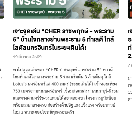
เจาะจุดเด่น “CHER ราชพฤกษ์ - พระราม
เ
5” บ้านใจกลางย่านพระราม 5 ทำเลดี ใกล้
อ
โลตัสนครอินทร์ในระยะเดินได้!
ท
2
19 มีนาคม 2569
7 
ร
พาไปดูจุดเด่นของ “CHER ราชพฤกษ์ – พระราม 5” ทาวน์
าว
โฮมทำเลดีใจกลางพระราม 5 ราคาเริ่มต้น 3 ล้านต้นๆ ใกล้
มา
Lotus’s นครอินทร์แค่ 400 เมตร (ระยะเดินได้) เข้าซอยเพียง
เช
ม
750 เมตรจากถนนนครอินทร์ เชื่อมต่อแหล่งงานนนทบุรี-ฝั่งธน
15
9
และทางด่วนศรีรัช-วงแหวนได้อย่างสะดวก โครงการยูนิตน้อย
ตา
พร้อมส่วนกลางครบ ก่อสร้างด้วยอิฐแดงแข็งแรง พร้อมทาวน์
โฮม 3 ขนาดตอบโจทย์ทุกครอบครัว