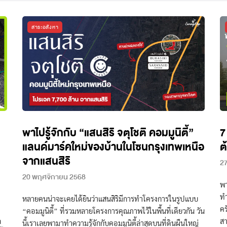
สาระอสังหา
พาไปรู้จักกับ “แสนสิริ จตุโชติ คอมมูนิตี้”
7
แลนด์มาร์คใหม่ของบ้านในโซนกรุงเทพเหนือ
ต
จากแสนสิริ
27
20 พฤศจิกายน 2568
พา
ทำ
หลายคนน่าจะเคยได้ยินว่าแสนสิริมีการทำโครงการในรูปแบบ
คร
“คอมมูนิตี้” ที่รวมหลายโครงการคุณภาพไว้ในพื้นที่เดียวกัน วัน
ก
สา
นี้เราเลยพามาทำความรู้จักกับคอมมูนิตี้ล่าสุดบนที่ดินผืนใหญ่