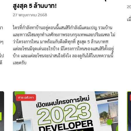
สูงสุด 5 ล้านบาท!
20
27 พฤษภาคม 2568
เม
นา
ใครที่กำลังหาบ้านอยู่ตอนนี้แสนสิริกำลังมีแคมเปญ รวมบ้าน
และทาวน์โฮมทุกทำเลศักยภาพรอบกรุงเทพและปริมณฑล ไม่
กๆ
ว่าโครงการไหน มาพร้อมกับดีลดีทุกที่ สูงสุด 5 ล้านบาท!!!
แต่ละโซนมีจุดเด่นอะไรบ้าง มีโครงการไหนของแสนสิริตั้งอยู่
าไป
บ้าง และแต่ละโซนจะน่าสนใจยังไง ลองดูกันได้ในบทความนี้
ด้
เลยครับ
สาระอสังหา