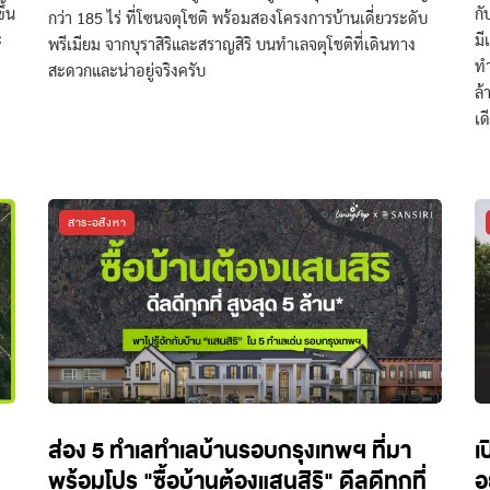
ึ้น
กั
กว่า 185 ไร่ ที่โซนจตุโชติ พร้อมสองโครงการบ้านเดี่ยวระดับ
ะ
มี
พรีเมียม จากบุราสิริและสราญสิริ บนทำเลจตุโชติที่เดินทาง
ทำ
สะดวกและน่าอยู่จริงครับ
ล้
เด
สาระอสังหา
ส่อง 5 ทำเลทำเลบ้านรอบกรุงเทพฯ ที่มา
เ
พร้อมโปร "ซื้อบ้านต้องแสนสิริ" ดีลดีทุกที่
อ