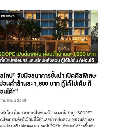
PR NEWS
สโคป” จับมือธนาคารชั้นนำ เปิดดีลพิเศษ
ผ่อนต่ำล้านละ 1,800 บาท กู้ได้ไม่เต็ม ก็
่อนได้*”
2 กันยายน 2568
หรับใครที่มองหาคอนโดทำเลใจกลางเมืองอยู่ “SCOPE”
นโดแบรนด์พรีเมียมที่มีทำเลอย่างหลังสวน, ทองหล่อ และ
ยพร้อมศรี ปล่อยแคมเปญเน้นให้เป็นเจ้าของได้ง่ายขึ้นกับ