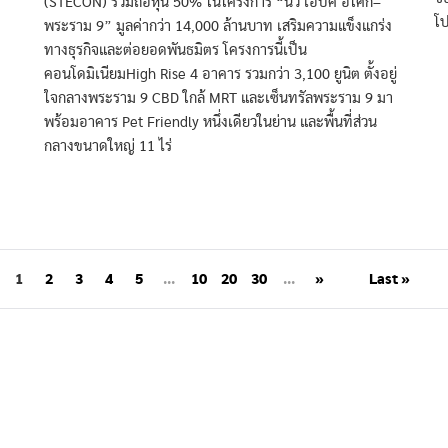
(STECON) ร่วมถือหุ้น 50% ในโครงการ “นิว เอปิค อโศก–
โป
พระราม 9” มูลค่ากว่า 14,000 ล้านบาท เสริมความแข็งแกร่ง
ทางธุรกิจและต่อยอดพันธมิตร โครงการนี้เป็น
คอนโดมิเนียมHigh Rise 4 อาคาร รวมกว่า 3,100 ยูนิต ตั้งอยู่
ใจกลางพระราม 9 CBD ใกล้ MRT และเซ็นทรัลพระราม 9 มา
พร้อมอาคาร Pet Friendly หนึ่งเดียวในย่าน และพื้นที่ส่วน
กลางขนาดใหญ่ 11 ไร่
1
2
3
4
5
...
10
20
30
...
»
Last »