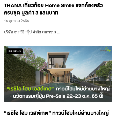
THANA เกี่ยวก้อย Home Smile แจกห้องครัว
ครบชุด มูลค่า 3 แสนบาท
15 ตุลาคม 2565
บริษัท ธนาสิริ กรุ๊ป จำกัด (มหาชน) …
PR NEWS
“เรซิโอ โฮม เวสต์เกต” ทาวน์โฮมใหม่ย่านบางใหญ่