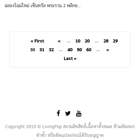
ฉลองโฉมใหม่ เซ็นทรัล พระราม 2 พลิกย…
« First
«
...
10
20
...
28
29
30
31
32
...
40
50
60
...
»
Last »
Copyright 2019 © LivingPop สงวนลิขสิทธิ์เนื้อหาทั้งหมด ห้ามคัดลอก
ทำซ้ำ หรือดัดแปลงก่อนได้รับอนุญาต