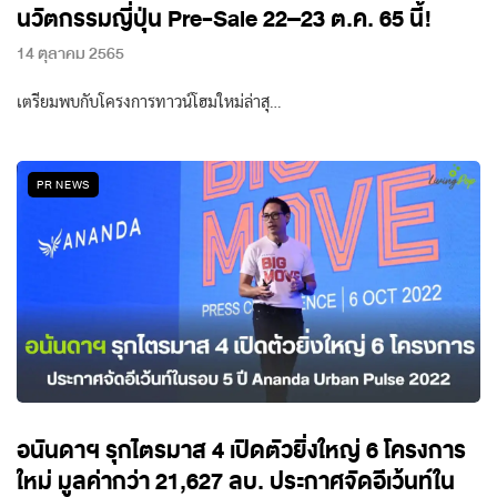
นวัตกรรมญี่ปุ่น Pre-Sale 22–23 ต.ค. 65 นี้!
14 ตุลาคม 2565
เตรียมพบกับโครงการทาวน์โฮมใหม่ล่าสุ…
PR NEWS
อนันดาฯ รุกไตรมาส 4 เปิดตัวยิ่งใหญ่ 6 โครงการ
ใหม่ มูลค่ากว่า 21,627 ลบ. ประกาศจัดอีเว้นท์ใน