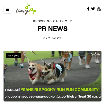
BROWSING CATEGORY
PR NEWS
672 posts
PR NEWS