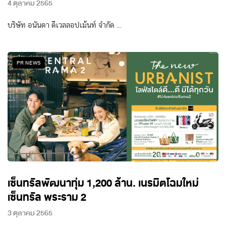
4 ตุลาคม 2565
บริษัท อนันดา ดีเวลลอปเม้นท์ จำกัด …
PR NEWS
เซ็นทรัลพัฒนาทุ่ม 1,200 ล้าน. เนรมิตโฉมใหม่
เซ็นทรัล พระราม 2
3 ตุลาคม 2565