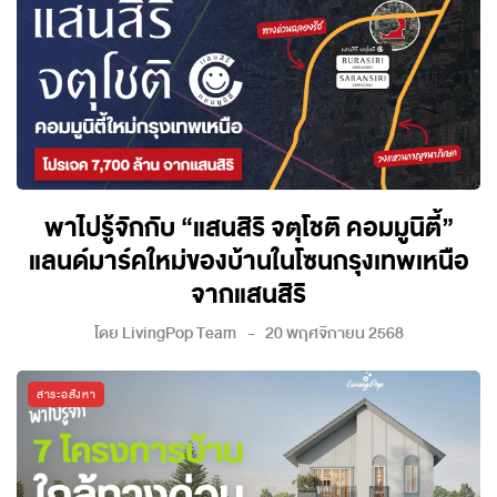
พาไปรู้จักกับ “แสนสิริ จตุโชติ คอมมูนิตี้”
แลนด์มาร์คใหม่ของบ้านในโซนกรุงเทพเหนือ
จากแสนสิริ
โดย
LivingPop Team
20 พฤศจิกายน 2568
สาระอสังหา