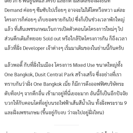
เดียวก็ 6 พันยูนิตแล้วครับ และก็ตามสไตล์ของฝั่งธนที่
Demand ค่อยๆ ซึมซับไปเรื่อยๆ อาจจะไม่ได้โตหวือหวา แต่ละ
โครงการก็ค่อยๆ เก็บยอดขายกันไป ซึ่งก็เป็นช่วงเวลาพักใหญ่
แล้ว ที่เส้นเพชรเกษมเว้นการเปิดตัวคอนโดโครงการใหม่ๆ ไป
ส่วนตึกเดิมก็ทยอย Sold out หรือใกล้ปิดโครงการกัน ก็ถึงเวลา
แล้วที่ฝั่ง Developer เจ้าต่างๆ เริ่มมาเติมของในย่านนี้กันครับ
แล้วพอดี๊ กับที่ฝั่งในเมือง โครงการ Mixed Use ขนาดใหญ่ทั้ง
One Bangkok, Dusit Central Park สร้างเสร็จ ซึ่งอย่างที่เรา
ทราบกันว่าฝั่ง One Bangkok เนี่ย ก็มีการดึงออฟฟิศบริษัทระ
ดับท็อปๆ จากตึกอื่น เข้ามาอยู่ที่นี่เยอะมาก อันนี้ก็เป็นอีกปัจจัย
บวกให้กับคอนโดที่อยู่บนรถไฟฟ้าเส้นสีน้ำเงิน ทั้งฝั่งพระราม 9
และฝั่งเพชรเกษม (ขึ้นอยู่กับงบ ว่าจะไปอยู่ฝั่งไหน)