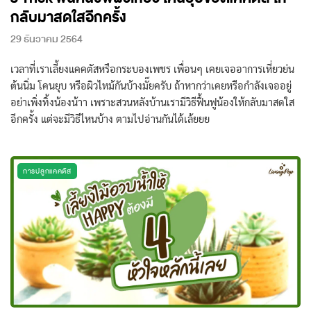
กลับมาสดใสอีกครั้ง
29 ธันวาคม 2564
เวลาที่เราเลี้ยงแคคตัสหรือกระบองเพชร เพื่อนๆ เคยเจออาการเหี่ยวย่น
ต้นนิ่ม โคนยุบ หรือผิวไหม้กันบ้างมั๊ยครับ ถ้าหากว่าเคยหรือกำลังเจออยู่
อย่าเพิ่งทิ้งน้องน้าา เพราะสวนหลังบ้านเรามีวิธีฟื้นฟูน้องให้กลับมาสดใส
อีกครั้ง แต่จะมีวิธีไหนบ้าง ตามไปอ่านกันได้เล้ยยย
การปลูกแคคตัส