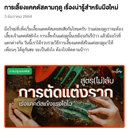
การเลี้ยงแคคตัสตามฤดู เรื่องน่ารู้สำหรับมือใหม่
3 ธันวาคม 2564
มือใหม่ที่เพิ่งเริ่มเลี้ยงแคคตัสเคยสงสัยกันไหมครับ ว่าแต่ละฤดูเราจะต้อง
เลี้ยงเจ้าแคคตัสยังไง การเลี้ยงในแต่ฤดูนั้นเหมือนกันรึป่าว แล้วมีอะไรที่
แตกต่างกัน วันนี้เราได้รวบรวมวิธีการเลี้ยงแคคตัสในแต่ละฤดูมาให้
เพื่อนๆ ได้ดูกันฮะ จะเป็นยังไง ต้องไปติดตามน้าาา
การปลูกแคคตัส