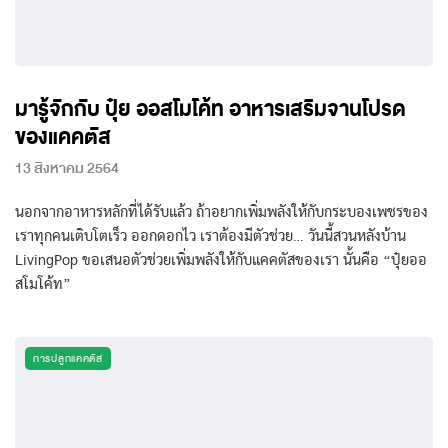
มารู้จักกับ ปุ๋ย ออสโมโค้ท อาหารเสริมจานโปรด
ของแคคตัส
13 สิงหาคม 2564
นอกจากอาหารหลักที่ได้รับแล้ว ถ้าอยากเพิ่มพลังให้กับกระบองเพชรของ
เราทุกคนเติบโตเร็ว ออกดอกไว เราต้องมีตัวช่วย… วันนี้สวนหลังบ้าน
LivingPop ขอเสนอตัวช่วยเพิ่มพลังให้กับแคคตัสของเรา นั้นคือ “ปุ๋ยออ
สโมโค้ท”
การปลูกแคคตัส