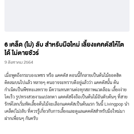
6 เคล็ด (ไม่) ลับ สำหรับมือใหม่ เลี้ยงแคคตัสให้โต
ได้ ไม่ตายชัวร์
9 สิงหาคม 2564
เมื่อพูดถึงกระบองเพชร หรือ แคคตัส ตอนนี้ก็กลายเป็นต้นไม้ยอดฮิต
ติดลมบนไปแล้ว หลายๆ คนอาจจะทราบดีอยู่แล้วว่า แคคตัสนั้น ต้น
กำเนิดเป็นพืชทะเลทราย มีความทนทานต่อทุกสภาพแวดล้อม เลี้ยงง่าย
โตเร็ว รูปทรงสวยงามแปลกตา แคคตัสจึงถือเป็นต้นไม้อันดับต้นๆ ที่สาย
รักษ์โลกเริ่มหัดเลี้ยงต้นไม้จะเลือกแคคตัสเป็นต้นแรก วันนี้ Livingpop นำ
เคล็ด(ไม่)ลับ ที่ควรรู้เกี่ยวกับการเลี้ยงและดูแลแคคตัสสำหรับมือใหม่มา
ฝากเพื่อนๆ กันครับ