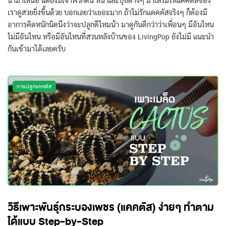
นำมาเสนอ แต่ยังมีเจ้าพวกดิน หิน และปุ๋ยต่างๆ มาเสริมให้แคคตัสของ
เราดูสวยยิ่งขึ้นด้วย บอกเลยว่าเยอะมาก ถ้าไม่รักแคคตัสจริงๆ ก็ต้องมี
อาการคิดหนักนิดนึงว่าจะปลูกดีไหมน้า มาดูกันดีกว่าว่าเพื่อนๆ มีอันไหน
ไม่มีอันไหน หรือมีอันไหนที่สวนหลังบ้านของ LivingPop ยังไม่มี แนะนำ
กันเข้ามาได้เลยครับ
การปลูกแคคตัส
วิธีเพาะพันธุ์กระบองเพชร (แคคตัส) ง่ายๆ ทำตาม
ได้แบบ Step-by-Step