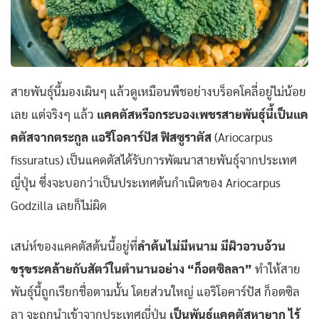
สายพันธุ์นี้มองเผินๆ แล้วดูเหมือนพืชอย่างบร็อคโคลี่อยู่ไม่น้อย
เลย แต่จริงๆ แล้ว
แคคตัสหรือกระบองเพชรสายพันธุ์นี้เป็นแค
คตัสจากตระกูล แอริโอคาร์ปัส ฟิสซูราตัส
(Ariocarpus
fissuratus) เป็นแคดตัสได้รับการพัฒนาสายพันธุ์จากประเทศ
ญี่ปุ่น ซึ่งจะบอกว่าเป็นประเทศต้นกำเนิดของ Ariocarpus
Godzilla เลยก็ไม่ผิด
เสน่ห์ของแคคตัสต้นนี้อยู่ที่
ลำต้นไม่มีหนาม มีผิวอวบอ้วน
ขรุขระคล้ายกับสัตว์ในตำนานอย่าง “ก็อตซิลลา”
ทำให้สาย
พันธุ์นี้ถูกเรียกชื่อตามนั้น โดยส่วนใหญ่ แอริโอคาร์ปัส ก็อตซิล
ลา จะถูกนำเข้าจากประเทศญี่ปุ่น
เป็นพันธุ์แคคตัสหายาก ไร้