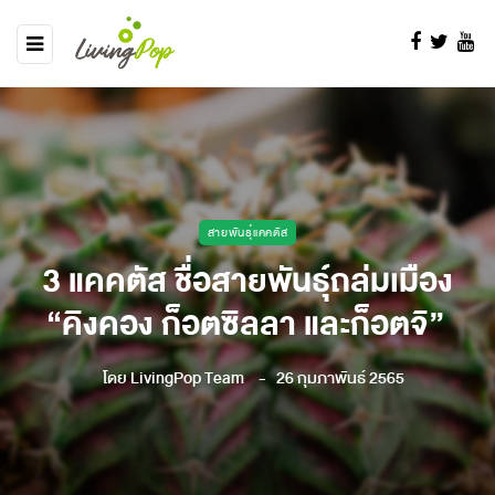
สายพันธุ์แคคตัส
3 แคคตัส ชื่อสายพันธุ์ถล่มเมือง
“คิงคอง ก็อตซิลลา และก็อตจิ”
โดย
LivingPop Team
26 กุมภาพันธ์ 2565