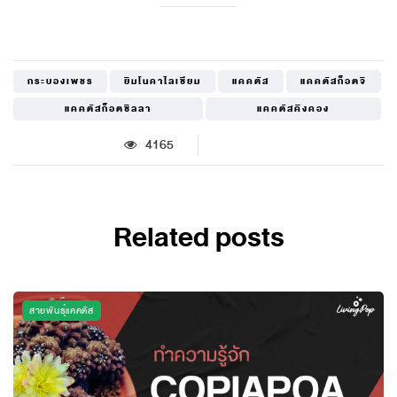
กระบองเพชร
ยิมโนคาไลเซียม
แคคตัส
แคคตัสก็อตจิ
แคคตัสก็อตซิลลา
แคคตัสคิงคอง
4165
Related posts
สายพันธุ์แคคตัส