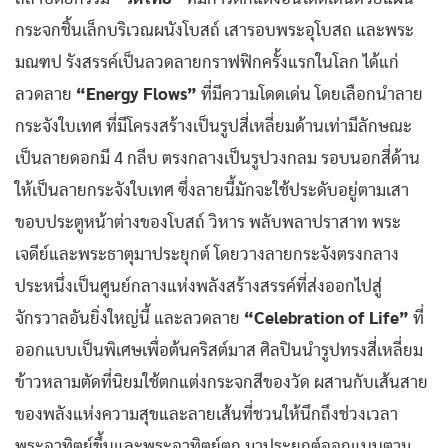
กระจกชิ้นเล็กบริเวณผนังโบสถ์ เสารอบพระอุโบสถ และพระ
มณฑป รังสรรค์เป็นลวดลายกราฟฟิกครั้งแรกในโลก ได้แก่
ลวดลาย
“Energy Flows”
ที่มีความโดดเด่น โดยเลือกนำลาย
กระจังใบเทศ ที่มีโครงสร้างเป็นรูปสี่เหลี่ยมด้านเท่ามีลักษณะ
เป็นลายดอกมี 4 กลีบ ตรงกลางเป็นรูปวงกลม รอบนอกสี่ด้าน
ให้เป็นลายกระจังใบเทศ ซึ่งลายนี้มักจะใช้ประดับอยู่ตามเสา
ขอบประตูหน้าต่างของโบสถ์ วิหาร พลับพลาปราสาท พระ
เจดีย์และพระธาตุมาประยุกต์ โดยวางลายกระจังตรงกลาง
ประหนึ่งเป็นศูนย์กลางแห่งพลังสร้างสรรค์ที่ส่งออกไปสู่
จักรวาลอันยิ่งใหญ่นี้ และลวดลาย
“Celebration of Life”
ที่
ออกแบบเป็นพิเศษเพื่อต้นคริสต์มาส ศิลปินนำรูปทรงสี่เหลี่ยม
ข้าวหลามตัดที่นิยมใช้ตกแต่งกระจกสีของวัด ผสานกับเส้นสาย
ของพลังแห่งความสุขและลายเส้นที่ชวนให้นึกถึงช่วงเวลา
พระอาทิตย์ขึ้นและพระอาทิตย์ตก มาประยุกต์ออกแบบตาม