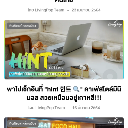
คนไทย
โดย
LivingPop Team
23 เมษายน 2564
กินเที่ยวสไตล์คนเมือง
พาไปเช็กอินที่ "hint 힌트
" คาเฟ่สไตล์มินิ
มอล สวยเหมือนอยู่เกาหลี!!!
โดย
LivingPop Team
16 มีนาคม 2564
กินเที่ยวสไตล์คนเมือง