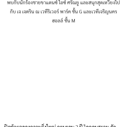
พบกับนักร้องชายขาแดนซ์ ไอซ์ ศรัณยู และสนุกสุดเหวี่ยงไป
กับ เจ เจตริน ณ เวทีริเวอร์ พาร์ค ชั้น G และเวทีเจริญนคร
ฮอลล์ ชั้น M