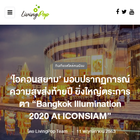
กินเที่ยวสไตล์คนเมือง
‘ไอคอนสยาม’ มอบปรากฏการณ์
ความสุขส่งท้ายปี ยิ่งใหญ่ตระการ
ตา “Bangkok Illumination
2020 At ICONSIAM”
โดย
LivingPop Team
11 พฤศจิกายน 2563