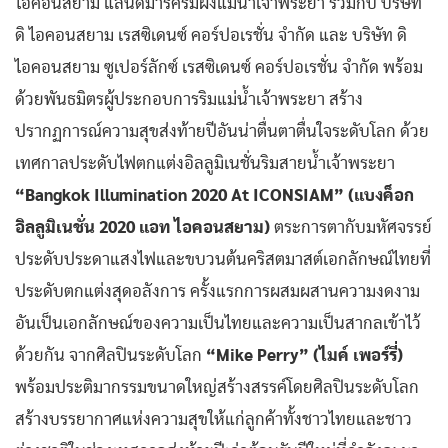
ไอคอนสยาม แลนด์มาร์คริมฝั่งแม่น้ำเจ้าพระยา ร่วมกับ บริษัท
ดิ ไอคอนสยาม เรสซิเดนซ์ คอร์ปอเรชั่น จำกัด และ บริษัท ดิ
ไอคอนสยาม ซูเปอร์ลักซ์ เรสซิเดนซ์ คอร์ปอเรชั่น จํากัด พร้อม
ด้วยพันธมิตรผู้ประกอบการริมแม่น้ำเจ้าพระยา สร้าง
ปรากฏการณ์ความสุขส่งท้ายปีอันน่าตื่นตาตื่นใจระดับโลก ด้วย
เทศกาลประดับไฟตกแต่งอิลลูมิเนชั่นริมสายน้ำเจ้าพระยา
“Bangkok Illumination 2020 At ICONSIAM” (แบงค็อก
อิลลูมิเนชั่น 2020 แอท ไอคอนสยาม)
ตระการตากับมหัศจรรย์
ประดับประดาแสงไฟและขบวนต้นคริสตมาสต์เอกลักษณ์ไทยที่
ประดับตกแต่งสุดอลังการ ครั้งแรกการผสมผสานความงดงาม
อันเป็นเอกลักษณ์ของความเป็นไทยและความเป็นสากลเข้าไว้
ด้วยกัน จากศิลปินระดับโลก
“Mike Perry” (ไมค์ เพอร์รี่)
พร้อมประติมากรรมขนาดใหญ่สร้างสรรค์โดยศิลปินระดับโลก
สร้างบรรยากาศแห่งความสุขให้แก่ลูกค้าทั้งชาวไทยและชาว