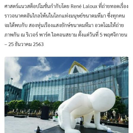
ศาสตร์แนวสต็อปโมชั่นกำกับโดย René Laloux ที่ถ่ายทอดเรื่อง
ราวอนาคตอันไกลโพ้นในโลกแห่งมนุษย์ขนาดมหึมา ซึ่งทุกคน
จะได้พบกับ สองหุ่นเรืองแสงยักษ์ขนาดมหึมา อวดโฉมให้ถ่าย
ภาพกัน ณ ริเวอร์ พาร์ค ไอคอนสยาม ตั้งแต่วันที่ 5 พฤศจิกายน
– 25 ธันวาคม 2563