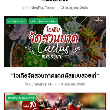
โดย
LivingPop Team
13 กรกฎาคม 2565
การปลูกแคคตัส
เรื่องน่ารู้เกี่ยวกับแคคตัส
“ไอเดียจัดสวนถาดแคคตัสแบบสวยเก๋”
โดย
LivingPop PR
16 มิถุนายน 2565
เรื่องน่ารู้เกี่ยวกับแคคตัส