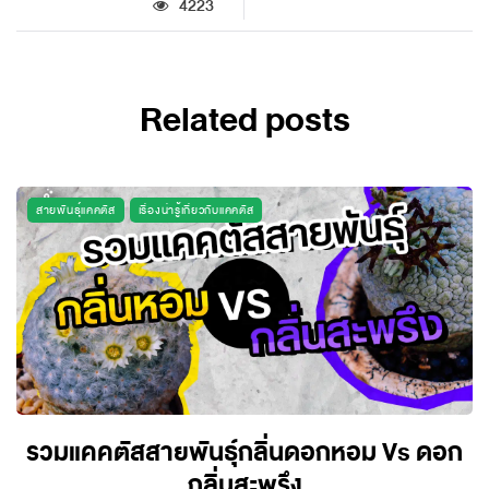
4223
Related posts
สายพันธุ์แคคตัส
เรื่องน่ารู้เกี่ยวกับแคคตัส
รวมแคคตัสสายพันธุ์กลิ่นดอกหอม Vs ดอก
กลิ่นสะพรึง