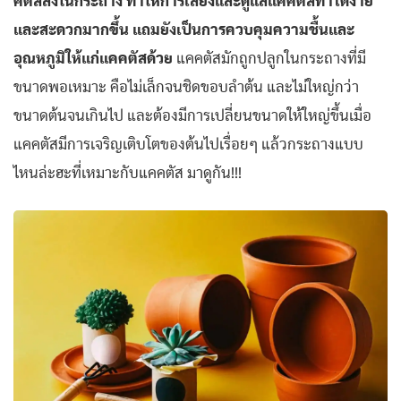
คตัสลงในกระถาง ทำให้การเลี้ยงและดูแลแคคตัสทำได้ง่าย
และสะดวกมากขึ้น แถมยังเป็นการควบคุมความชื้นและ
อุณหภูมิให้แก่แคคตัสด้วย
แคคตัสมักถูกปลูกในกระถางที่มี
ขนาดพอเหมาะ คือไม่เล็กจนชิดขอบลำต้น และไม่ใหญ่กว่า
ขนาดต้นจนเกินไป และต้องมีการเปลี่ยนขนาดให้ใหญ่ขึ้นเมื่อ
แคคตัสมีการเจริญเติบโตของต้นไปเรื่อยๆ แล้วกระถางแบบ
ไหนล่ะฮะที่เหมาะกับแคคตัส มาดูกัน!!!