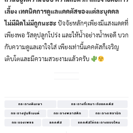
เลี้ยง เทคนิคการดูแลแคคตัสของแต่ละบุคคล
ไม่มีผิดไม่มีถูกนะฮะ
ปัจจัยหลักๆเพียงมีแสงแดดที่
เพียงพอ วัสดุปลูกโปร่ง และให้น้ำอย่างน้ำพอดี บวก
กับความดูแลเอาใจใส่ เพียงเท่านี้แคคตัสก็เจริญ
เติบโตและมีความสวยงามแล้วครับ
กระถางดินเผา
กระถางที่เหมาะกับแคคตัส
กระถางปูนซีเมนต์
กระถางพลาสติก
กระถางเซรามิก
กระบองเพชร
แคคตัส
แคคตัสใช้กระถางแบบไหน