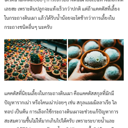
เลยฮะ เพราะดินปลูกจะแห้งเร็วกว่าปกติ แต่ถ้าแคคตัสที่เลี้ยง
ในกระถางดินเผา แล้วได้รับน้ำน้อยจะโตช้ากว่าการเลี้ยงใน
กระถางชนิดอื่นๆ นะครับ
แคคตัสที่นิยมเลี้ยงในกระถางดินเผา คือแคคตัสสกุลที่มักมี
ปัญหารากเน่า หรือโคนเน่าบ่อยๆ เช่น สกุลแมมมิลลาเรีย ไล
ทอป เป็นต้น การเลือกใช้กระถางดินเผาจะช่วยแก้ปัญหาการ
สะสมความชื้นไม่ให้มากเกินไปได้ครับ เพราะระบายน้ำและ