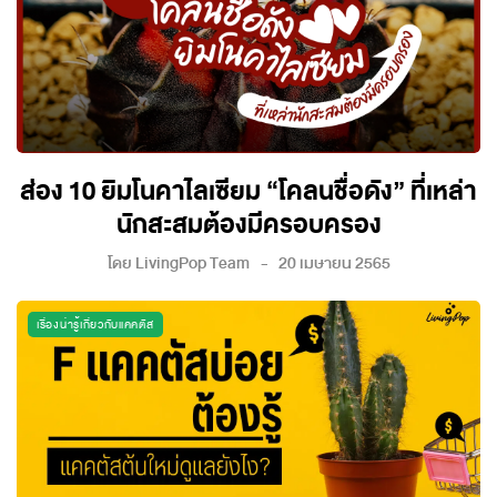
ส่อง 10 ยิมโนคาไลเซียม “โคลนชื่อดัง” ที่เหล่า
นักสะสมต้องมีครอบครอง
โดย
LivingPop Team
20 เมษายน 2565
เรื่องน่ารู้เกี่ยวกับแคคตัส