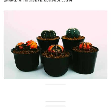
แคคตัสมีขนาดโตขึ้นจนเบียดขอบกระถาง