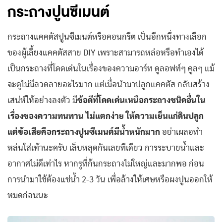
กระถางปูนซีเมนต์
กระถางแคคตัสปูนซีเมนต์หรือคอนกรีต เป็นอีกหนึ่งทางเลือก
ของผู้เลี้ยงแคคตัสสาย DIY เพราะสามารถหล่อหรือทำเองได้
เป็นกระถางที่โดดเด่นในเรื่องของความอาร์ท ดูลอฟท์ๆ คูลๆ แม้
จะดูไม่มีลวดลายอะไรมาก แต่เมื่อนำมาปลูกแคคตัส กลับสร้าง
เสน่ห์ให้อย่างลงตัว มี
ข้อดีที่โดดเด่นเหนือกระถางชนิดอื่นใน
เรื่องของความทนทาน ไม่แตกง่าย ให้ความเย็นแก่ดินปลูก
แต่ข้อเสียคือกระถางปูนซีเมนต์มีน้ำหนักมาก
อย่าเผลอทำ
หล่นใส่เท้านะครับ เล็บหลุดกันเลยทีเดียว การระบายน้ำและ
อากาศไม่ดีเท่าไร หากรูที่ก้นกระถางไม่ใหญ่และมากพอ ก่อน
การนำมาใช้ต้องแช่น้ำ 2-3 วัน เพื่อล้างให้เศษหรือผงปูนออกให้
หมดก่อนนะ