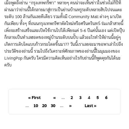
เมื่อพูดถึงย่าน “กรุงเทพกรีฑา” หลายๆ คนน่าจะเห็นข่าวในช่วงไม่กี่ปีที่
ผ่านมาว่าย่านนี้ได้กลายมาสู่การเป็นย่านบ้านหรูระดับหลายสิบไปจนแตะ
ระดับ 100 ล้านกันเลยทีเดียว รวมทั้งมี Community Mall ต่างๆ มาเปิด
กันเพียบ ทั้งๆ ที่ถนนกรุงเทพกรีฑาตัดใหม่หรือศรีนครินทร์-ร่มเกล้าสายนี้
เพิ่งจะสร้างเสร็จและเปิดใช้งานไปได้เพียงแค่ 5-6 ปีแค่นั้นเอง แต่เปิดปุ๊บ
ก็กลายเป็นทำเลฮอตของหมู่บ้านระดับบนปั๊บ แล้วอะไรทำให้ย่านนี้อยู่ๆ
เกิดการเติบโตแบบก้าวกระโดดขึ้นมา?? วันนี้เราเลยจะมาขอพาเล่าไปถึง
ประวัติของย่านนี้ รวมไปถึงวิเคราะห์ศักยภาพของย่านนี้ในมุมมองของ
LivingPop กันครับ ใครมีความคิดเห็นอย่างไรกับย่านนี้ก็พูดคุยกันได้นะ
ครับ
« First
«
...
2
3
4
5
6
...
10
20
30
...
»
Last »