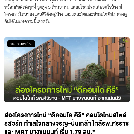
โฮมทุกทำเลศักยภาพรอบกรุงเทพและปริมณฑล ไม่ว่าโครงการไหน มา
พร้อมกับดีลดีทุกที่ สูงสุด 5 ล้านบาท!!! แต่ละโซนมีจุดเด่นอะไรบ้าง มี
โครงการไหนของแสนสิริตั้งอยู่บ้าง และแต่ละโซนจะน่าสนใจยังไง ลองดู
กันได้ในบทความนี้เลยครับ
ส่องโครงการใหม่
ส่องโครงการใหม่ “ดีคอนโด คีรี” คอนโดใหม่สไตล์
รีสอร์ท ทำเลใจกลางจรัญ-ปิ่นเกล้า ใกล้รพ.ศิริราช
และ MRT บางขุนนนท์ เริ่ม 1.79 ลบ.*