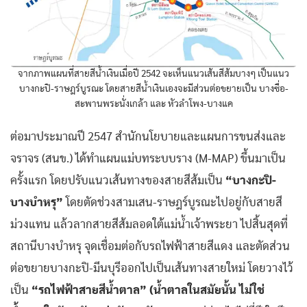
จากภาพแผนที่สายสีน้ำเงินเมื่อปี 2542 จะเห็นแนวเส้นสีส้มบางๆ เป็นแนว
บางกะปิ-ราษฎร์บูรณะ โดยสายสีน้ำเงินเองจะมีส่วนต่อขยายเป็น บางซื่อ-
สะพานพระนั่งเกล้า และ หัวลำโพง-บางแค
ต่อมาประมาณปี 2547 สำนักนโยบายและแผนการขนส่งและ
จราจร (สนข.) ได้ทำแผนแม่บทระบบราง (M-MAP) ขึ้นมาเป็น
ครั้งแรก โดยปรับแนวเส้นทางของสายสีส้มเป็น
“บางกะปิ-
บางบำหรุ”
โดยตัดช่วงสามเสน-ราษฎร์บูรณะไปอยู่กับสายสี
ม่วงแทน แล้วลากสายสีส้มลอดใต้แม่น้ำเจ้าพระยา ไปสิ้นสุดที่
สถานีบางบำหรุ จุดเชื่อมต่อกับรถไฟฟ้าสายสีแดง และตัดส่วน
ต่อขยายบางกะปิ-มีนบุรีออกไปเป็นเส้นทางสายใหม่ โดยวางไว้
เป็น
“รถไฟฟ้าสายสีน้ำตาล” (น้ำตาลในสมัยนั้น ไม่ใช่