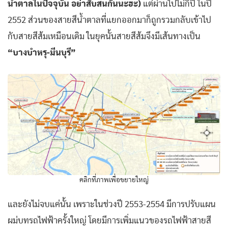
น้ำตาลในปัจจุบัน อย่าสับสนกันนะฮะ)
แต่ผ่านไปไม่กี่ปี ในปี
2552 ส่วนของสายสีน้ำตาลที่แยกออกมาก็ถูกรวมกลับเข้าไป
กับสายสีส้มเหมือนเดิม ในยุคนั้นสายสีส้มจึงมีเส้นทางเป็น
“บางบำหรุ-มีนบุรี”
คลิกที่ภาพเพื่อขยายใหญ่
และยังไม่จบแค่นั้น เพราะในช่วงปี 2553-2554 มีการปรับแผน
ผม่บทรถไฟฟ้าครั้งใหญ่ โดยมีการเพิ่มแนวของรถไฟฟ้าสายสี