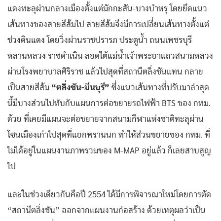
แดงทะลุผ่านกลางเมืองตั้งแต่มักกะสัน-บางบำหรุ โดยยึดแนว
เส้นทางของสายสีส้มไป สายสีส้มจึงมีการเปลี่ยนเส้นทางตั้งแต่
ช่วงดินแดง โดยวิ่งผ่านราชปรารภ ประตูน้ำ ถนนเพชรบุรี
หลานหลวง ราชดำเนิน ลอดใต้แม่น้ำเจ้าพระยาแถวสนามหลวง
ผ่านโรงพยาบาลศิริราช แล้วไปสุดที่สถานีตลิ่งชันแทน กลาย
เป็นสายสีส้ม
“ตลิ่งชัน-มีนบุรี”
ซึ่งแนวเส้นทางที่ปรับมาล่าสุด
นี้มีบางส่วนไปทับกับแผนการต่อขยายรถไฟฟ้า BTS ของ กทม.
ด้วย ที่เคยมีแผนจะต่อขยายจากสนามกีฬาแห่งชาติทะลุผ่าน
โซนเมืองเก่าไปสุดที่แยกพรานนก ทำให้ส่วนขยายของ กทม. ที่
ไม่ได้อยู่ในแผนงานภาพรวมของ M-MAP อยู่แล้ว ก็เลยสาบสูญ
ไป
และในช่วงเดียวกันคือปี 2554 ได้มีการพิจารณาใหม่โดยการตัด
“สถานีตลิ่งชัน” ออกจากแผนงานก่อสร้าง ด้วยเหตุผลว่าเป็น