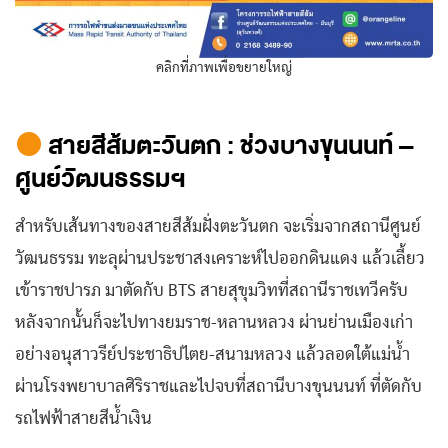
คลิกที่ภาพเพื่อขยายใหญ่
สายสีส้มตะวันตก : ช่วงบางขุนนนท์ –
ศูนย์วัฒนธรรมฯ
สำหรับเส้นทางของสายสีส้มฝั่งตะวันตก จะเริ่มจากสถานีศูนย์
วัฒนธรรม ทะลุผ่านประชาสงเคราะห์ไปออกดินแดง แล้วเลี้ยว
เข้าราชปารภ มาตัดกับ BTS สายสุขุมวิทที่สถานีราชเทวีครับ
หลังจากนั้นก็จะไปทางยมราช-หลานหลวง ผ่านย่านเมืองเก่า
อย่างอนุสาวรีย์ประชาธิปไตย-สนามหลวง แล้วลอดใต้แม่น้ำ
ผ่านโรงพยาบาลศิริราชและไปจบที่สถานีบางขุนนนท์ ที่ตัดกับ
รถไฟฟ้าสายสีน้ำเงิน