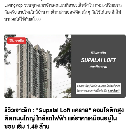
LivingPop ชวนทุกคนมาอัพเดตแผนที่สายรถไฟฟ้าใน กทม.-ปริมณฑล
กันครับ สายไหนใกล้บ้าน สายไหนผ่านออฟฟิศ เล็งๆ กันไว้ได้เลย อีกไม่
นานจะได้ใช้กันแล้ววว
รีวิวเจาะลึก
รีวิวเจาะลึก : "Supalai Loft แคราย" คอนโดตึกสูง
ติดถนนใหญ่ ใกล้รถไฟฟ้า แต่ราคาเหมือนอยู่ใน
ซอย เริ่ม 1.49 ล้าน