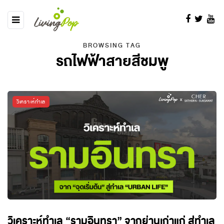
BROWSING TAG
รถไฟฟ้าสายสีชมพู
วิเคราะห์ทำเล
วิเคราะห์ทำเล “รามอินทรา” จากย่านเก่าแก่ สู่ทำเล