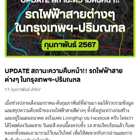
UPDATE สถานะความคืบหน้า!! รถไฟฟ้าสาย
ต่างๆ ในกรุงเทพฯ-ปริมณฑล
11 กุมภาพันธ์ 2567
เมื่อช่วงปลายเดือนมกราคม-ต้นกุมภาพันธ์ที่ผ่านมา ผมได้รวบรวมข้อมูล
และสรุปความคืบหน้าของรถไฟฟ้าสายสีต่างๆ ทั้งที่อยู่ระหว่างก่อสร้าง
และอยู่ในแผนอนาคต ลงในเพจ LivingPop บน Facebook ครับ โดยเรา
ได้โพสต์ลงวันละสาย วันละสี ตอนนี้ลงครบทั้ง 14 สายเรียบร้อยแล้ว ก็เลย
ขอยกทั้งหมดเอามารวมไว้บนเว็บไซต์ เพื่อให้สะดวกกับการอ่านและการ