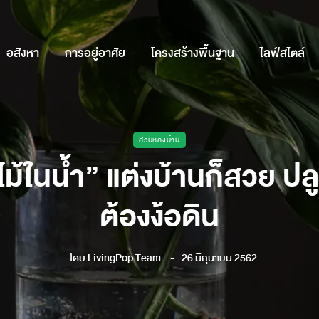
อสังหา
การอยู่อาศัย
โครงสร้างพื้นฐาน
ไลฟ์สไตล์
สวนหลังบ้าน
ม้ในน้ำ” แต่งบ้านก็สวย ปลู
ต้องง้อดิน
โดย
LivingPop Team
26 มิถุนายน 2562