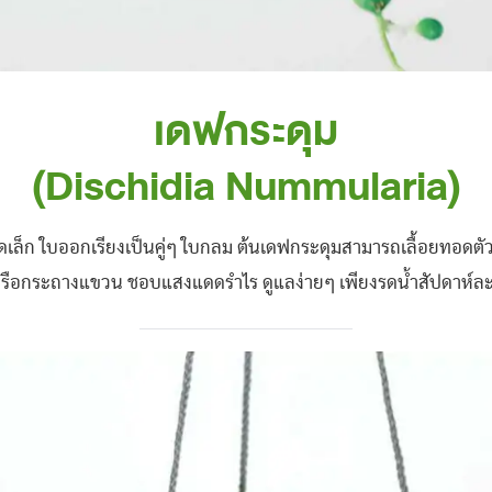
เดฟกระดุม
(Dischidia Nummularia)
ล็ก ใบออกเรียงเป็นคู่ๆ ใบกลม ต้นเดฟกระดุมสามารถเลื้อยทอดตัวได
ือกระถางแขวน ชอบแสงแดดรำไร ดูแลง่ายๆ เพียงรดน้ำสัปดาห์ละ 2 