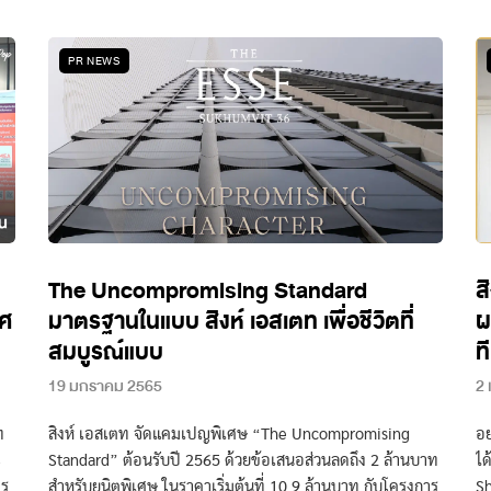
PR NEWS
The Uncompromising Standard
ส
าศ
มาตรฐานในแบบ สิงห์ เอสเตท เพื่อชีวิตที่
ผ
สมบูรณ์แบบ
ท
19 มกราคม 2565
2
ท
สิงห์ เอสเตท จัดแคมเปญพิเศษ “The Uncompromising
อย
S
Standard” ต้อนรับปี 2565 ด้วยข้อเสนอส่วนลดถึง 2 ล้านบาท
ได
าร
สำหรับยูนิตพิเศษ ในราคาเริ่มต้นที่ 10.9 ล้านบาท กับโครงการ
Sh