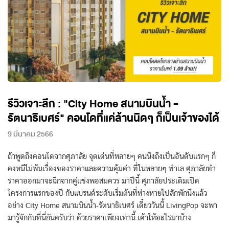
รีวิวเจาะลึก : "City Home สนามบินน้ำ -
รัตนาธิเบศร์" คอนโดที่แค่ล้านนิดๆ ก็เป็นเจ้าของได้
9 มีนาคม 2566
ถ้าพูดถึงคอนโดจากศุภาลัย จุดเด่นที่หลายๆ คนนึงถึงเป็นอันดับแรกๆ ก็
คงหนีไม่พ้นเรื่องของราคาและความคุ้มค่า ที่ในหลายๆ ทำเล ศุภาลัยทำ
ราคาออกมาจะฉีกจากคู่แข่งพอสมควร มาปีนี้ ศุภาลัยประเดิมเปิด
โครงการแรกของปี กับแบรนด์ระดับเริ่มต้นที่ห่างหายไปสักพักนึงแล้ว
อย่าง City Home สนามบินน้ำ-รัตนาธิเบศร์ เดี๋ยววันนี้ LivingPop จะพา
มารู้จักกับที่นี่กันครับว่า ด้วยราคาเพียงเท่านี้ เค้าให้อะไรมาบ้าง