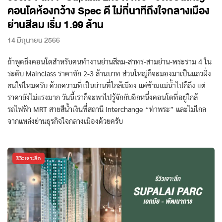
คอนโดห้องกว้าง Spec ดี ไม่กี่นาทีถึงใจกลางเมือง
ย่านสีลม เริ่ม 1.99 ล้าน
14 มิถุนายน 2566
ถ้าพูดถึงคอนโดสำหรับคนทำงานย่านสีลม-สาทร-สามย่าน-พระราม 4 ใน
ระดับ Mainclass ราคาซัก 2-3 ล้านบาท ส่วนใหญ่ก็จะมองมาเป็นแถวฝั่ง
ธนใช่ไหมครับ ด้วยความที่เป็นย่านที่ใกล้เมือง แค่ข้ามแม่น้ำไปก็ถึง แต่
ราคายังไม่แรงมาก วันนี้เราก็จะพาไปรู้จักกับอีกหนึ่งคอนโดที่อยู่ใกล้
รถไฟฟ้า MRT สายสีน้ำเงินที่สถานี Interchange “ท่าพระ” และไม่ไกล
จากแหล่งย่านธุรกิจใจกลางเมืองด้วยครับ
รีวิวเจาะลึก