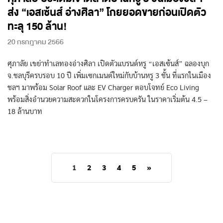
ส่ง “เอสเซ้นส์ อ่างศิลา” โกยยอดขายก่อนเปิดตัว
ทะลุ 150 ล้าน!
20 กรกฎาคม 2566
ศุภาลัย เขย่าทำเลทองอ่างศิลา เปิดตัวแบรนด์หรู “เอสเซ้นส์” ฉลองบุก
จ.ชลบุรีครบรอบ 10 ปี เพิ่มเซกเมนต์ใหม่กับบ้านหรู 3 ชั้น ที่แรกในเมือง
ชลฯ มาพร้อม Solar Roof และ EV Charger ตอบโจทย์ Eco Living
พร้อมสิ่งอำนวยความสะดวกในโครงการครบครัน ในราคาเริ่มต้น 4.5 –
18 ล้านบาท
1
2
3
4
5
»