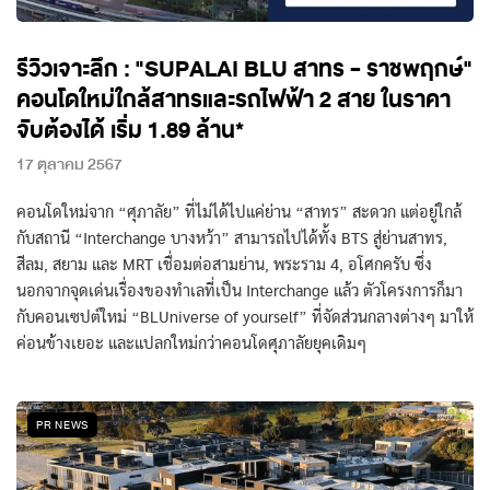
รีวิวเจาะลึก : "SUPALAI BLU สาทร - ราชพฤกษ์"
คอนโดใหม่ใกล้สาทรและรถไฟฟ้า 2 สาย ในราคา
จับต้องได้ เริ่ม 1.89 ล้าน*
17 ตุลาคม 2567
คอนโดใหม่จาก “ศุภาลัย” ที่ไม่ได้ไปแค่ย่าน “สาทร” สะดวก แต่อยู่ใกล้
กับสถานี “Interchange บางหว้า” สามารถไปได้ทั้ง BTS สู่ย่านสาทร,
สีลม, สยาม และ MRT เชื่อมต่อสามย่าน, พระราม 4, อโศกครับ ซึ่ง
นอกจากจุดเด่นเรื่องของทำเลที่เป็น Interchange แล้ว ตัวโครงการก็มา
กับคอนเซปต์ใหม่ “BLUniverse of yourself” ที่จัดส่วนกลางต่างๆ มาให้
ค่อนข้างเยอะ และแปลกใหม่กว่าคอนโดศุภาลัยยุคเดิมๆ
PR NEWS