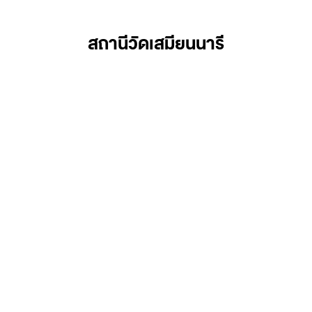
สถานีวัดเสมียนนารี