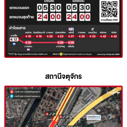
สถานีจตุจักร