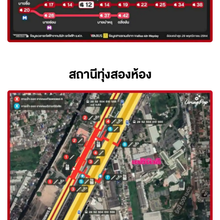
สถานีทุ่งสองห้อง