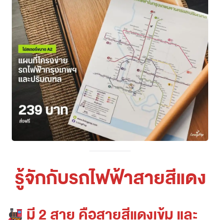
รู้จักกับรถไฟฟ้าสายสีแดง
มี 2 สาย คือสายสีแดงเข้ม และ