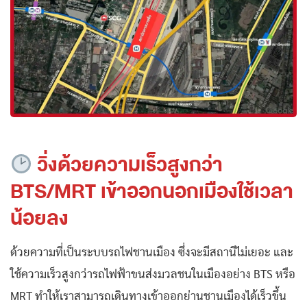
วิ่งด้วยความเร็วสูงกว่า
BTS/MRT เข้าออกนอกเมืองใช้เวลา
น้อยลง
ด้วยความที่เป็นระบบรถไฟชานเมือง ซึ่งจะมีสถานีไม่เยอะ และ
ใช้ความเร็วสูงกว่ารถไฟฟ้าขนส่งมวลชนในเมืองอย่าง BTS หรือ
MRT ทำให้เราสามารถเดินทางเข้าออกย่านชานเมืองได้เร็วขึ้น