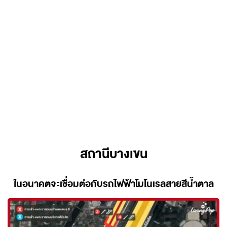
สถานีบางเขน
ในอนาคตจะเชื่อมต่อกับรถไฟฟ้าโมโนเรลสายสีน้ำตาล