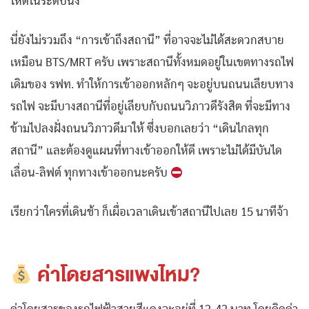
ให้ดีในระดับนึง
นี่ยังไม่รวมถึง “การเข้าถึงสถานี” ที่อาจจะไม่ได้สะดวกสบาย
เหมือน BTS/MRT ครับ เพราะสถานีทั้งหมดอยู่ในเขตทางรถไฟ
เดิมของ รฟท. ทำให้การเข้าออกหลักๆ จะอยู่บนถนนเลียบทาง
รถไฟ จะมีบางสถานีที่อยู่เลียบกับถนนวิภาวดีรังสิต ที่จะมีทาง
ข้ามไปลงฝั่งถนนวิภาวดีมาให้ ซึ่งบอกเลยว่า “เดินไกลทุก
สถานี” และต้องดูแผนที่ทางเข้าออกให้ดี เพราะไม่ได้มีบันได
เลื่อน-ลิฟต์ ทุกทางเข้าออกนะครับ
เรียกว่าใครที่เดินช้า ก็เผื่อเวลาเดินเข้าสถานีไปเลย 15 นาทีจ้า
ค่าโดยสารแพงไหม?