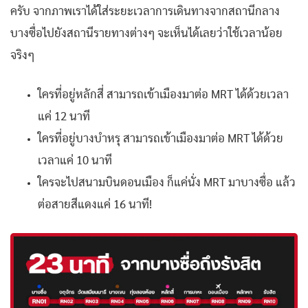
ครับ จากภาพเราได้ใส่ระยะเวลาการเดินทางจากสถานีกลาง
บางซื่อไปยังสถานีรายทางต่างๆ จะเห็นได้เลยว่าใช้เวลาน้อย
จริงๆ
ใครที่อยู่หลักสี่ สามารถเข้าเมืองมาต่อ MRT ได้ด้วยเวลา
แค่ 12 นาที
ใครที่อยู่บางบำหรุ สามารถเข้าเมืองมาต่อ MRT ได้ด้วย
เวลาแค่ 10 นาที
ใครจะไปสนามบินดอนเมือง ก็แค่นั่ง MRT มาบางซื่อ แล้ว
ต่อสายสีแดงแค่ 16 นาที!