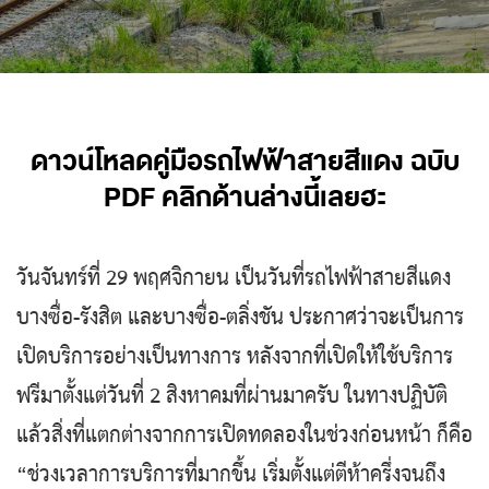
ดาวน์โหลดคู่มือรถไฟฟ้าสายสีแดง ฉบับ
PDF คลิกด้านล่างนี้เลยฮะ
วันจันทร์ที่ 29 พฤศจิกายน เป็นวันที่รถไฟฟ้าสายสีแดง
บางซื่อ-รังสิต และบางซื่อ-ตลิ่งชัน ประกาศว่าจะเป็นการ
เปิดบริการอย่างเป็นทางการ หลังจากที่เปิดให้ใช้บริการ
ฟรีมาตั้งแต่วันที่ 2 สิงหาคมที่ผ่านมาครับ ในทางปฏิบัติ
แล้วสิ่งที่แตกต่างจากการเปิดทดลองในช่วงก่อนหน้า ก็คือ
“ช่วงเวลาการบริการที่มากขึ้น เริ่มตั้งแต่ตีห้าครึ่งจนถึง