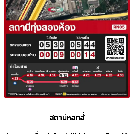
สถานีหลักสี่