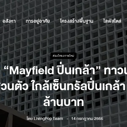
อสังหา
การอยู่อาศัย
โครงสร้างพื้นฐาน
ไลฟ์สไตล์
ส่องโครงการใหม่
 “Mayfield ปิ่นเกล้า” ทาวน์
นตัว ใกล้เซ็นทรัลปิ่นเกล้า 
ล้านบาท
โดย
LivingPop Team
14 กรกฎาคม 2566