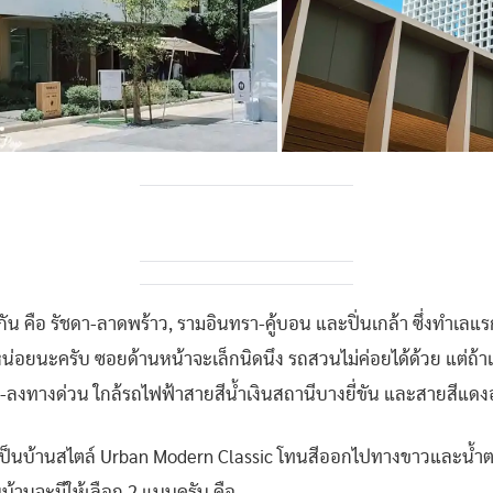
 คือ รัชดา-ลาดพร้าว, รามอินทรา-คู้บอน และปิ่นเกล้า ซึ่งทำเลแรกที่
่อยนะครับ ซอยด้านหน้าจะเล็กนิดนึง รถสวนไม่ค่อยได้ด้วย แต่ถ้าเข
ุดขึ้น-ลงทางด่วน ใกล้รถไฟฟ้าสายสีน้ำเงินสถานีบางยี่ขัน และสายสีแ
ยกัน เป็นบ้านสไตล์ Urban Modern Classic โทนสีออกไปทางขาวและน้ำ