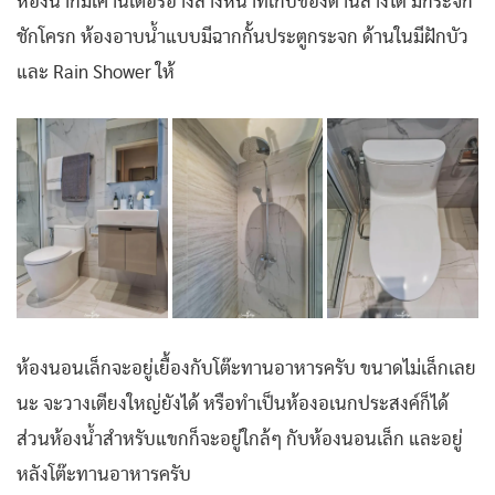
ห้องน้ำก็มีเคาน์เตอร์อ่างล้างหน้าที่เก็บของด้านล่างได้ มีกระจก
ชักโครก ห้องอาบน้ำแบบมีฉากกั้นประตูกระจก ด้านในมีฝักบัว
และ Rain Shower ให้
ห้องนอนเล็กจะอยู่เยื้องกับโต๊ะทานอาหารครับ ขนาดไม่เล็กเลย
นะ จะวางเตียงใหญ่ยังได้ หรือทำเป็นห้องอเนกประสงค์ก็ได้
ส่วนห้องน้ำสำหรับแขกก็จะอยู่ใกล้ๆ กับห้องนอนเล็ก และอยู่
หลังโต๊ะทานอาหารครับ