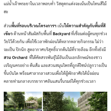
แม่น้ำเจ้าพระยาในเวลาพลบค่ำ วัสดุตกแต่งจะเน้นเป็นโทนสีไม้
ฮะ
ส่วน
พื้นที่รอบบริเวณโครงการฯ
เน้น
ให้ความสำคัญกับพื้นที่สี
เขียว
ด้านหน้าสัมผัสกับพื้นที่
Backyard
ที่เชื่อมต่อผู้คนทุกช่วง
วัยไว้ด้วยกัน เพื่อใช้เวลาพักผ่อนได้หลากหลายกิจกรรม ไม่ว่า
จะเป็น ปิกนิก สูดอากาศบริสุทธิ์จากต้นไม้ที่รายล้อม อีกทั้งยังมี
สวน Orchard
ที่ได้คัดสรรพันธุ์ไม้อันเป็นเอกลักษณ์ของชาว
เจริญนครอย่าง ต้นส้ม และสวนสมุนไพรที่ถูกดีไซน์ปลูกวางเป็น
ขั้นบันได พร้อมศาลากลางสวนเพื่อให้ผู้พักอาศัยได้นั่งผ่อน
คลายท่ามกลางบรรยากาศอันแสนรื่นรมย์ได้ทุกช่วงเวลา