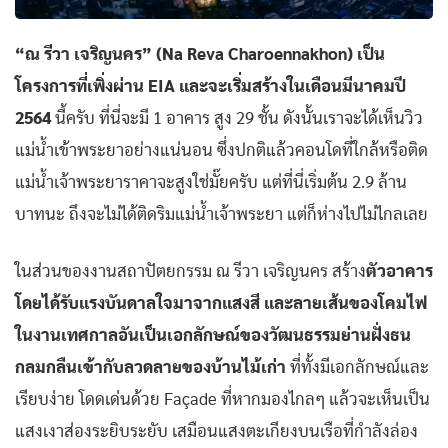
“ณ รีวา เจริญนคร” (Na Reva Charoennakhon) เป็น
โครงการที่เพิ่งผ่าน EIA และจะเริ่มสร้างในเดือนมีนาคมปี
2564
นี้ครับ ที่นี่จะมี 1 อาคาร สูง 29 ชั้น ดังนั้นเราจะได้เห็นวิว
แม่น้ำเข้าพระยาอย่างแน่นอน ซึ่งปกติแล้วคอนโดที่ใกล้หรือติด
แม่น้ำเจ้าพระยาราคาจะสูงใช่มั๊ยครับ แต่ที่นี่เริ่มต้น 2.9 ล้าน
บาทนะ ถึงจะไม่ได้ติดริมแม่น้ำเจ้าพระยา แต่ก็ห่างไปไม่ไกลเลย
ในส่วนของงานสถาปัตยกรรม ณ รีวา เจริญนคร สร้าง
ตัวอาคาร
โดยได้รับแรงบันดาลใจมาจากแสงสี และลายเส้นของโคมไฟ
ในงานเทศกาลอันเป็นเอกลักษณ์ของวัฒนธรรมย่านฝั่งธน
กลมกลืนเข้ากับลวดลายของบ้านไม้เก่า
ที่ทั้งมีเอกลักษณ์และ
เรียบง่าย โดดเด่นด้วย Façade ที่หากมองไกลๆ แล้วจะเห็นเป็น
แสงเงาส่องระยิบระยับ เสมือนแสงตะเกียงบนเรือที่กำลังล่อง