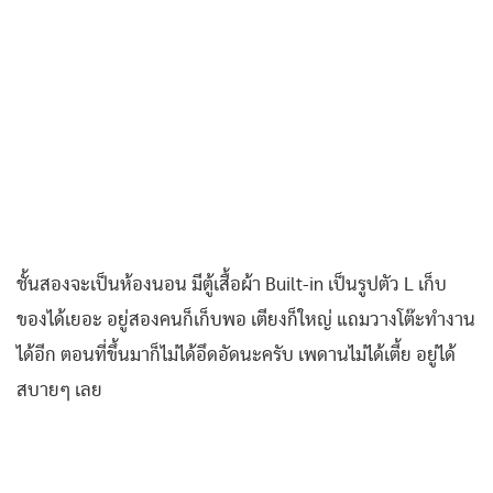
ชั้นสองจะเป็นห้องนอน มีตู้เสื้อผ้า Built-in เป็นรูปตัว L เก็บ
ของได้เยอะ อยู่สองคนก็เก็บพอ เตียงก็ใหญ่ แถมวางโต๊ะทำงาน
ได้อีก ตอนที่ขึ้นมาก็ไม่ได้อึดอัดนะครับ เพดานไม่ได้เตี้ย อยู่ได้
สบายๆ เลย