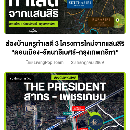
ส่องบ้านหรูทำเลดี 3 โครงการใหม่จากแสนสิริ
"ดอนเมือง-รัตนาธิเบศร์-กรุงเทพกรีฑา"
โดย
LivingPop Team
23 กรกฎาคม 2569
ส่องโครงการใหม่