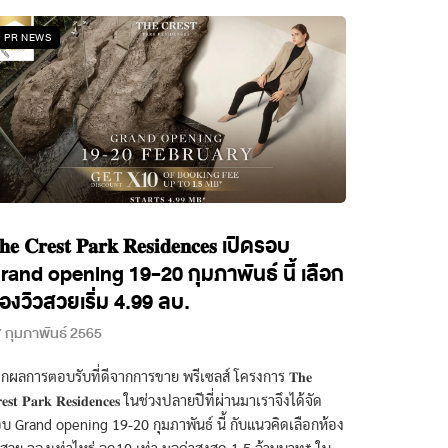
PR NEWS
𝐡𝐞 𝐂𝐫𝐞𝐬𝐭 𝐏𝐚𝐫𝐤 𝐑𝐞𝐬𝐢𝐝𝐞𝐧𝐜𝐞𝐬 เปิดรอบ
rand opening 19-20 กุมภาพันธ์ นี้ เลือก
้องวิวสวยเริ่ม 4.99 ลบ.
 กุมภาพันธ์ 2565
กผลการตอบรับที่ดีจากการขาย พรีเซลส์ โครงการ 𝐓𝐡𝐞
𝐞𝐬𝐭 𝐏𝐚𝐫𝐤 𝐑𝐞𝐬𝐢𝐝𝐞𝐧𝐜𝐞𝐬 ในช่วงปลายปีที่ผ่านมาเราจึงได้จัด
บ Grand opening 19-20 กุมภาพันธ์ นี้ กับแนวคิดเลือกห้อง