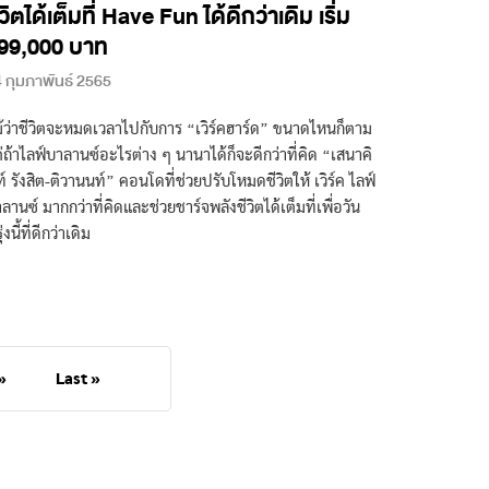
ีวิตได้เต็มที่ Have Fun ได้ดีกว่าเดิม เริ่ม
99,000 บาท
 กุมภาพันธ์ 2565
้ว่าชีวิตจะหมดเวลาไปกับการ “เวิร์คฮาร์ด” ขนาดไหนก็ตาม
่ถ้าไลฟ์บาลานซ์อะไรต่าง ๆ นานาได้ก็จะดีกว่าที่คิด “เสนาคิ
์ รังสิต-ติวานนท์” คอนโดที่ช่วยปรับโหมดชีวิตให้ เวิร์ค ไลฟ์
ลานซ์ มากกว่าที่คิดและช่วยชาร์จพลังชีวิตได้เต็มที่เพื่อวัน
่งนี้ที่ดีกว่าเดิม
»
Last »