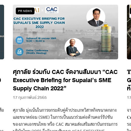
PR NEWS
ศุภาลัย ร่วมกับ CAC จัดงานสัมมนา “CAC
𝐓
0
Executive Briefing for Supalai’s SME
G
Supply Chain 2022”
ห
17 กุมภาพันธ์ 2565
17
สือ
ศุภาลัย มุ่งเน้นในการยกระดับคู่ค้าประเภทวิสาหกิจขนาดกลาง
จา
และขนาดย่อม (SME) ในการเป็นแนวร่วมต่อต้านคอร์รัปชัน
𝐂
ของภาคเอกชนไทย หรือ CAC สมาคมส่งเสริมสถาบันกรรมการ
รอ