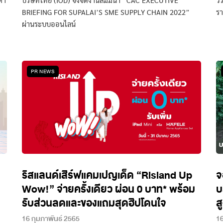
คา
บริษัทไทย (IOD) จึงจัดงานสัมมนา “CAC EXECUTIVE
วิ
BRIEFING FOR SUPALAI’S SME SUPPLY CHAIN 2022”
รา
ผ่านระบบออนไลน์
PR NEWS
ริสแลนด์เสิร์ฟแคมเปญเด็ด “Risland Up
จ
Wow!” จ่ายครั้งเดียว ผ่อน 0 บาท* พร้อม
บ
รับส่วนลดและของแถมสุดฮิปโดนใจ
ส
16 กุมภาพันธ์ 2565
16