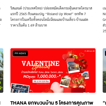
ต
ริสแลนด์ (ประเทศไทย) ปล่อยหมัดเด็ดกระตุ้นตลาดไตรมาส
เน
แรกปี 2565 กับแคมเปญ “Risland Up Wow!” ยกทัพ 7
N
่อ
โครงการในเครือทั้งคอนโดมิเนียมและบ้านเดี่ยว-บ้านแฝด
Gr
”
ราคาเริ่มต้น 1.69 ล้านบาท
ส่
2
PR NEWS
l
THANA ยกขบวนบ้าน 5 โครงการคุณภาพ
“