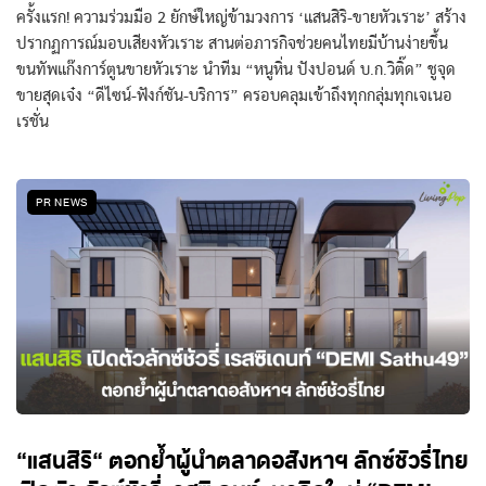
ครั้งแรก! ความร่วมมือ 2 ยักษ์ใหญ่ข้ามวงการ ‘แสนสิริ-ขายหัวเราะ’ สร้าง
ปรากฏการณ์มอบเสียงหัวเราะ สานต่อภารกิจช่วยคนไทยมีบ้านง่ายขึ้น
ขนทัพแก๊งการ์ตูนขายหัวเราะ นำทีม “หนูหิ่น ปังปอนด์ บ.ก.วิติ๊ด” ชูจุด
ขายสุดเจ๋ง “ดีไซน์-ฟังก์ชัน-บริการ” ครอบคลุมเข้าถึงทุกกลุ่มทุกเจเนอ
เรชั่น
PR NEWS
“แสนสิริ“ ตอกย้ำผู้นำตลาดอสังหาฯ ลักซ์ชัวรี่ไทย