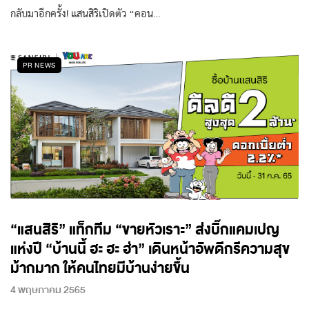
กลับมาอีกครั้ง! แสนสิริเปิดตัว “คอน…
PR NEWS
“แสนสิริ” แท็กทีม “ขายหัวเราะ” ส่งบิ๊กแคมเปญ
แห่งปี “บ้านนี้ ฮะ ฮะ ฮ่า” เดินหน้าอัพดีกรีความสุข
ม้ากมาก ให้คนไทยมีบ้านง่ายขึ้น
4 พฤษภาคม 2565