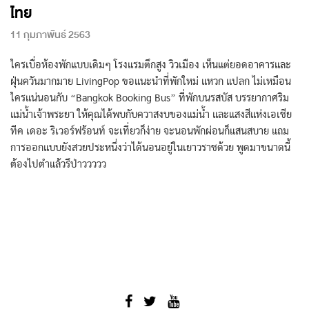
ไทย
11 กุมภาพันธ์ 2563
ใครเบื่อห้องพักแบบเดิมๆ โรงแรมตึกสูง วิวเมือง เห็นแต่ยอดอาคารและ
ฝุ่นควันมากมาย LivingPop ขอแนะนำที่พักใหม่ แหวก แปลก ไม่เหมือน
ใครแน่นอนกับ “Bangkok Booking Bus” ที่พักบนรสบัส บรรยากาศริม
แม่น้ำเจ้าพระยา ให้คุณได้พบกับควาสงบของแม่น้ำ และแสงสีแห่งเอเชีย
ทีค เดอะ ริเวอร์ฟร้อนท์ จะเที่ยวก็ง่าย จะนอนพักผ่อนก็แสนสบาย แถม
การออกแบบยังสวยประหนึ่งว่าได้นอนอยู่ในเยาวราชด้วย พูดมาขนาดนี้
ต้องไปตำแล้วรึป่าววววว