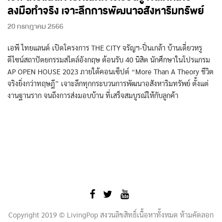
ลงมือทำจริง เจาะลึกการพัฒนาอสังหาริมทรัพย์
20 กรกฎาคม 2566
เอพี ไทยแลนด์ เปิดโครงการ THE CITY จรัญฯ-ปิ่นเกล้า บ้านเดี่ยวหรู
ดีไซน์สถาปัตยกรรมสไตล์อังกฤษ ต้อนรับ 40 นิสิต นักศึกษาในโปรแกรม
AP OPEN HOUSE 2023 ภายใต้คอนเซ็ปต์ “More Than A Theory ชีวิต
จริงยิ่งกว่าทฤษฎี” เจาะลึกทุกกระบวนการพัฒนาอสังหาริมทรัพย์ ตั้งแต่
งานฐานราก จนถึงการส่งมอบบ้าน ที่เสร็จสมบูรณ์ให้กับลูกค้า
Copyright 2019 © LivingPop สงวนลิขสิทธิ์เนื้อหาทั้งหมด ห้ามคัดลอก