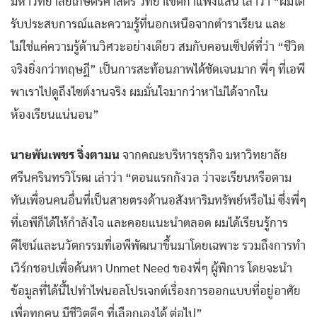
มหาวิทยาลัยเกษตรศาสตร์ วิทยาเขตกำแพงแสน เล่าว่า “ผมได้
รับประสบการณ์และความรู้ที่นอกเหนือจากตำราเรียน และ
ไม่ใช่แค่ความรู้ด้านวิศวะอย่างเดียว สมกับคอนเซ็ปต์ที่ว่า “ชีวิต
จริงยิ่งกว่าทฤษฎี” เป็นการสะท้อนภาพได้ชัดเจนมาก พี่ๆ ที่เอพี
พาเราไปดูถึงไซต์งานจริง ผมมั่นใจมากว่าหาไม่ได้จากใน
ห้องเรียนแน่นอน”
นายพันเพชร จิ่งตามน
จากคณะบริหารธุรกิจ มหาวิทยาลัย
ศรีนครินทรวิโรฒ เล่าว่า “ตอนแรกกังวล ว่าจะเรียนหรือตาม
ทันเพื่อนคนอื่นที่เป็นสายตรงด้านอสังหาริมทรัพย์หรือไม่ ซึ่งพี่ๆ
ที่เอพีก็ได้ให้กำลังใจ และคอยแนะนำตลอด ผมได้เรียนรู้การ
ดีไซน์และนวัตกรรมที่เอพีพัฒนาขึ้นมาโดยเฉพาะ รวมถึงการทำ
เวิร์กชอปเพื่อค้นหา Unmet Need ของพี่ๆ ผู้พิการ โดยจะนำ
ข้อมูลที่ได้นี้ไปทำไฟนอลโปรเจกต์เรื่องการออกแบบที่อยู่อาศัย
เพื่อทุกคน มีชีวิตดีๆ ที่เลือกเองได้ ต่อไป”