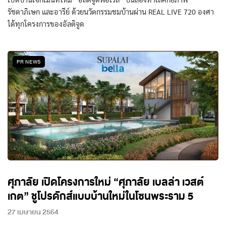
เปิดบ้านเซกเม้นท์ใหม่ “อัลติจูดฟอเรส” บนสองทำเลศักยภาพ
รัชดาภิเษก และอารีย์ ด้วยนวัตกรรมชมบ้านผ่าน REAL LIVE 720 องศา
ได้ทุกโครงการของอัลติจูด
PR NEWS
ศุภาลัย เปิดโครงการใหม่ “ศุภาลัย เบลล่า เวสต์
เกต” ชูโปรดักส์แบบบ้านใหม่ในโซนพระราม 5
27 เมษายน 2564