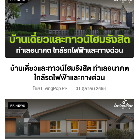
บ้านเดี่ยวและทาวน์โฮมรังสิต ทำเลอนาคต
ใกล้รถไฟฟ้าและทางด่วน
โดย
LivingPop PR
31 ตุลาคม 2568
PR NEWS