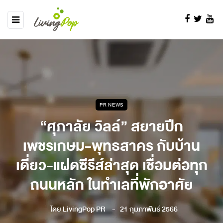
PR NEWS
“ศุภาลัย วิลล์” สยายปีก
เพชรเกษม-พุทธสาคร กับบ้าน
เดี่ยว-แฝดซีรีส์ล่าสุด เชื่อมต่อทุก
ถนนหลัก ในทำเลที่พักอาศัย
โดย
LivingPop PR
21 กุมภาพันธ์ 2566