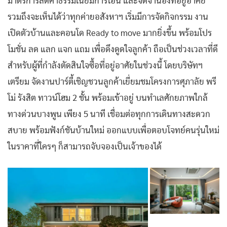
มาตรการลดค่าธรรมเนียมการโอน และจดจำนองที่อยู่อาศัย
รวมถึงจะเห็นได้ว่าทุกค่ายอสังหาฯ เริ่มมีการจัดกิจกรรม งาน
เปิดตัวบ้านและคอนโด Ready to move มากยิ่งขึ้น พร้อมโปร
โมชั่น ลด แลก แจก แถม เพื่อดึงดูดใจลูกค้า ถือเป็นช่วงเวลาที่ดี
สำหรับผู้ที่กำลังตัดสินใจซื้อที่อยู่อาศัยในช่วงนี้ โดยบริษัทฯ
เตรียม จัดงานปาร์ตี้เชิญชวนลูกค้าเยี่ยมชมโครงการศุภาลัย พรี
โม่ รังสิต ทาวน์โฮม 2 ชั้น พร้อมเข้าอยู่ บนทำเลศักยภาพใกล้
ทางด่วนบางพูน เพียง 5 นาที เชื่อมต่อทุกการเดินทางสะดวก
สบาย พร้อมฟังก์ชันบ้านใหม่ ออกแบบเพื่อตอบโจทย์คนรุ่นใหม่
ในราคาที่ใครๆ ก็สามารถจับจองเป็นเจ้าของได้