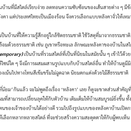
นบ้านที่มีสไตล์เรียบง่าย ลดทอนความซับซ้อนของเส้นสายต่าง ๆ มีข้
หลังคา แต่ประเทศไทยเป็นเมืองร้อน จึงควรเลือกแบบหลังคาจั่วให้เ
เป็นบ้านที่ให้ความรู้สึกอยู่ใกล้ชิดธรรมชาติ ใช้วัสดุที่มาจากธรรมช
ยล้อมด้วยธรรมชาติ เช่น ภูเขาหรือทะเล ลักษณะหลังคาของบ้านในสไต
temporary)
เป็นบ้านที่รวมสไตล์ที่เป็นที่นิยมในสมัยนั้น ๆ เข้าไว้ด้
นดีไซน์ใด ๆ จึงมีการผสมผสานรูปแบบกับบ้านสไตล์อื่น ทำให้บ้านดูมี
บื้องเน้นไปทางโทนสีเข้มขรึมไม่ฉูดฉาด นิยมตกแต่งด้วยไม้สีธรรมชาติ
่นิยม
’
กันแล้ว จะไม่พูดถึงเรื่อง ‘หลังคา’ เลย ก็ดูจะขาดส่วนสำคั
ี่สามารถเปลี่ยนลุคให้กับตัวบ้าน เติมเต็มให้บ้านสมบูรณ์ยิ่งขึ้น ทั
องเจ้าของบ้านได้อย่างดี รวมไปถึงรูปแบบของหลังคาบ้านเปิดกว้างมา
ห้เลือกหลากหลายสไตล์ ที่จะช่วยสร้างความสะดุดตาให้กับผู้พบเห็น 