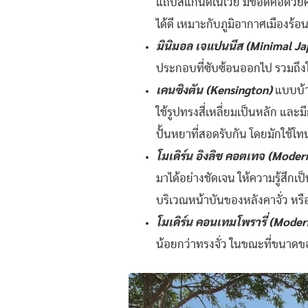
แถบสแกนดิเนเวีย มีข้อดีคือด้วย
ได้ดี เหมาะกับภูมิอากาศเมืองร
มินิมอล เจแปนนีส (Minimal Ja
ประกอบที่ซับซ้อนออกไป รวมถึงใช
เคนซิงตัน (Kensington)
แบบบ้า
ใช้รูปทรงสี่เหลี่ยมเป็นหลัก แล
ปั้นหยาที่สอดรับกัน โดยมักใช้โทน
โมเดิร์น อิงลิช คอตเทจ (Moder
มาได้อย่างชัดเจน ให้ความรู้สึกเ
บริเวณหน้าบันของหลังคาจั่ว หรื
โมเดิร์น คอนเทมโพรารี่ (Mod
น้อยกว่าทรงจั่ว ในขณะที่ขนาด