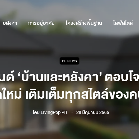
อสังหา
การอยู่อาศัย
โครงสร้างพื้นฐาน
ไลฟ์สไตล์
PR NEWS
นด์ ‘บ้านและหลังคา’ ตอบโจทย
คใหม่ เติมเต็มทุกสไตล์ของค
โดย
LivingPop PR
28 มิถุนายน 2565