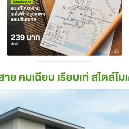
สาย คมเฉียบ เรียบเท่ สไตล์โมเ