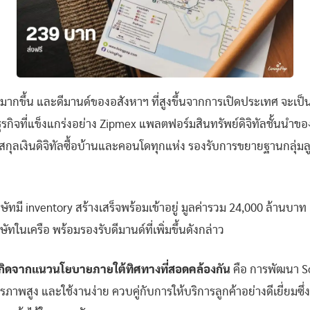
ที่มากขึ้น และดีมานด์ของอสังหาฯ ที่สูงขึ้นจากการเปิดประเทศ จะเป็
ธุรกิจที่แข็งแกร่งอย่าง Zipmex แพลตฟอร์มสินทรัพย์ดิจิทัลชั้นนำ
กุลเงินดิจิทัลซื้อบ้านและคอนโดทุกแห่ง รองรับการขยายฐานกลุ่มล
ัทมี inventory สร้างเสร็จพร้อมเข้าอยู่ มูลค่ารวม 24,000 ล้านบ
ทในเครือ พร้อมรองรับดีมานด์ที่เพิ่มขึ้นดังกล่าว
กิดจากแนวนโยบายภายใต้ทิศทางที่สอดคล้องกัน
คือ การพัฒนา Sol
พสูง และใช้งานง่าย ควบคู่กับการให้บริการลูกค้าอย่างดีเยี่ยมซึ่