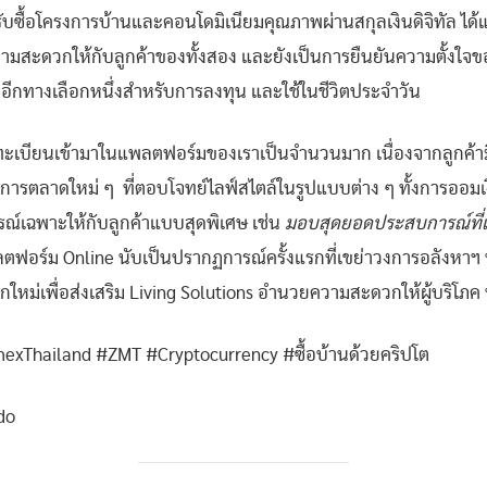
บซื้อโครงการบ้านและคอนโดมิเนียมคุณภาพผ่านสกุลเงินดิจิทัล ได้แ
ะดวกให้กับลูกค้าของทั้งสอง และยังเป็นการยืนยันความตั้งใจของ Zi
อีกทางเลือกหนึ่งสำหรับการลงทุน และใช้ในชีวิตประจำวัน
งทะเบียนเข้ามาในแพลตฟอร์มของเราเป็นจำนวนมาก เนื่องจากลูกค้ามีค
ีแผนการตลาดใหม่ ๆ ที่ตอบโจทย์ไลฟ์สไตล์ในรูปแบบต่าง ๆ ทั้งการออม
รณ์เฉพาะให้กับลูกค้าแบบสุดพิเศษ เช่น
มอบสุดยอดประสบการณ์ที่แตก
ลตฟอร์ม Online นับเป็นปรากฏการณ์ครั้งแรกที่เขย่าวงการอลังหาฯ 
ม่เพื่อส่งเสริม Living Solutions อำนวยความสะดวกให้ผู้บริโภค พ
Thailand #ZMT #Cryptocurrency #ซื้อบ้านด้วยคริปโต
do