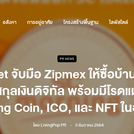
อสังหา
การอยู่อาศัย
โครงสร้างพื้นฐาน
ไลฟ์สไตล์
PR NEWS
t จับมือ Zipmex ให้ซื้อบ้
สกุลเงินดิจิทัล พร้อมมีโร
ng Coin, ICO, และ NFT ใ
โดย
LivingPop PR
3 ธันวาคม 2564