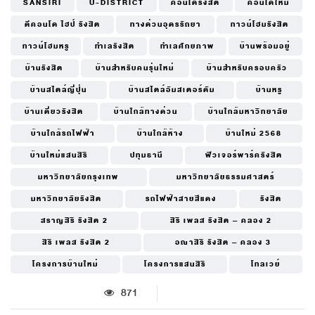
SANSIRI
U-DISTRICT
คอนโดรังสิต
คอนโดใหม่
ดีคอนโด ไฮป์ รังสิต
ทางด่วนอุดรรัถยา
ทาวน์โฮมรังสิต
ทาวน์โฮมหรู
ทำเลรังสิต
ทำเลศักยภาพ
บ้านพร้อมอยู่
บ้านรังสิต
บ้านสำหรับคนรุ่นใหม่
บ้านสำหรับครอบครัว
บ้านสไตล์ญี่ปุ่น
บ้านสไตล์อัมสเตอร์ดัม
บ้านหรู
บ้านเดี่ยวรังสิต
บ้านใกล้ทางด่วน
บ้านใกล้มหาวิทยาลัย
บ้านใกล้รถไฟฟ้า
บ้านใกล้ห้าง
บ้านใหม่ 2568
บ้านใหม่แสนสิริ
ปทุมธานี
ฟิวเจอร์พาร์ครังสิต
มหาวิทยาลัยกรุงเทพ
มหาวิทยาลัยธรรมศาสตร์
มหาวิทยาลัยรังสิต
รถไฟฟ้าสายสีแดง
รังสิต
สราญสิริ รังสิต 2
สิริ เพลส รังสิต – คลอง 2
สิริ เพลส รังสิต 2
อณาสิริ รังสิต – คลอง 3
โครงการบ้านใหม่
โครงการแสนสิริ
โทลเวย์
871