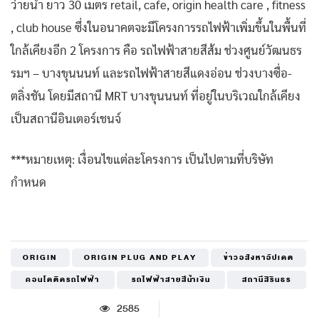
ว่ายน้ำ ยาว 30 เมตร retail, cafe, origin health care , fitness
, club house ซึ่งในอนาคตจะมีโครงการรถไฟฟ้าเพิ่มขึ้นในพื้นที่
ใกล้เคียงอีก 2 โครงการ คือ รถไฟฟ้าสายสีส้ม ช่วงศูนย์วัฒนธร
รมฯ – บางขุนนนท์ และรถไฟฟ้าสายสีแดงอ่อน ช่วงบางซื่อ-
ตลิ่งชัน โดยมีสถานี MRT บางขุนนนท์ ที่อยู่ในบริเวณใกล้เคียง
เป็นสถานีอินเตอร์เชนจ์
***หมายเหตุ: เงื่อนไขแต่ละโครงการ เป็นไปตามที่บริษัท
กำหนด
ORIGIN
ORIGIN PLUG AND PLAY
ข่าวอสังหาอัปเดต
คอนโดติดรถไฟฟ้า
รถไฟฟ้าสายสีน้ำเงิน
สถานีสิรินธร
2585