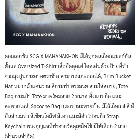
คอลเลกชัน SCG X MAHANAKHON มีให้ทุกคนเลือกแมตช์กัน
ตั้งแต่ Oversized T-Shirt เสื้อยืดสุดเท่ โดดเด่นด้วยป้ายที่ทำ
จากถุงปูนกระดาษตราช้าง สามารถแกะออกได้, Brim Bucket
Hat หมวกผ้าแคนวาส สีกรมท่า ทรงสวย สวมใส่สบาย, Tote
Bag กระเป๋า Tote มาพร้อมสาย 2 ขนาด ทั้งแบบถือ และ
สะพายไหล่, Sacoche Bag กระเป๋าสะพายข้าง มีให้เลือก 4 สี สี
ยีนส์กรมท่า สีเขียวโอลีฟ สีเทา และสีดำ ไปจนถึง Strap
Keychain พวงกุญแจที่ทำจากวัสดุเหลือใช้ มีให้เลือก 2 ลาย
(จำนวนจำกัด)