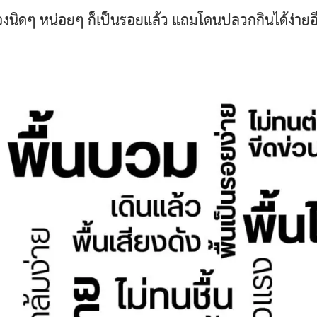
ของนิดๆ หน่อยๆ ก็เป็นรอยแล้ว แถมโดนปลวกกินได้ง่ายอี