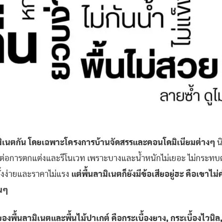
มิเนตกัน
โดยเฉพาะโครงการบ้านจัดสรรและคอนโดมิเนียมต่างๆ
น
ยต่อการตกแต่งและรีโนเวท เพราะบางและน้ำหนักไม่เยอะ ไม่กระทบ
้งง่ายและราคาไม่แรง
แต่พื้นลามิเนตก็ยังมีข้อเสียอยู่ฮะ คือเขาไ
่นๆ
ของพื้นลามิเนตและพื้นไม้ปาเกต์ คือกระเบื้องยาง, กระเบื้องไวนิล,