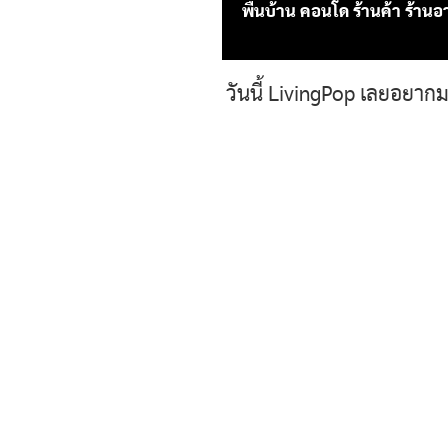
พื้นบ้าน คอนโด ร้านค้า ร้าน
วันนี้ LivingPop เลยอยากมา