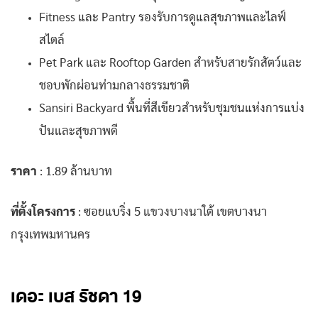
Fitness และ Pantry รองรับการดูแลสุขภาพและไลฟ์
สไตล์
Pet Park และ Rooftop Garden สำหรับสายรักสัตว์และ
ชอบพักผ่อนท่ามกลางธรรมชาติ
Sansiri Backyard พื้นที่สีเขียวสำหรับชุมชนแห่งการแบ่ง
ปันและสุขภาพดี
ราคา
: 1.89 ล้านบาท
ที่ตั้งโครงการ
: ซอยแบริ่ง 5 แขวงบางนาใต้ เขตบางนา
กรุงเทพมหานคร
เดอะ เบส รัชดา 19