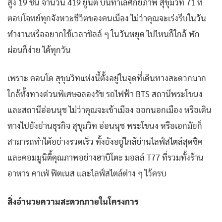
สูง 19 ชั้น จำนวน 419 ยูนิต บนทำเลศักยภาพ สุขุมวิท 71 ที่
ตอบโจทย์ทุกจังหวะชีวิตของคนเมือง ไม่ว่าคุณจะเร่งรีบในวัน
ทำงานหรืออยากใช้เวลาชิลล์ ๆ ในวันหยุด ไปไหนก็ใกล้ พัก
ผ่อนก็ง่าย ได้ทุกวัน
เพราะ คอนโด สุขุมวิทแห่งนี้ตั้งอยู่ในจุดที่เดินทางสะดวกมาก
ใกล้ทั้งทางด่วนพิเศษฉลองรัช รถไฟฟ้า BTS สถานีพระโขนง
และสถานีอ่อนนุช ไม่ว่าคุณจะเข้าเมือง ออกนอกเมือง หรือเดิน
ทางไปยังย่านธุรกิจ สุขุมวิท อ่อนนุช พระโขนง หรือเอกมัยก็
สามารถทำได้อย่างรวดเร็ว ทั้งยังอยู่ใกล้ย่านไลฟ์สไตล์สุดชิค
และคอมมูนิตี้คุณภาพอย่างฮาบิโตะ มอลล์ T77 ที่รวมทั้งร้าน
อาหาร คาเฟ่ ฟิตเนส และไลฟ์สไตล์ต่าง ๆ ไว้ครบ
สิ่งอำนวยความสะดวกภายในโครงการ