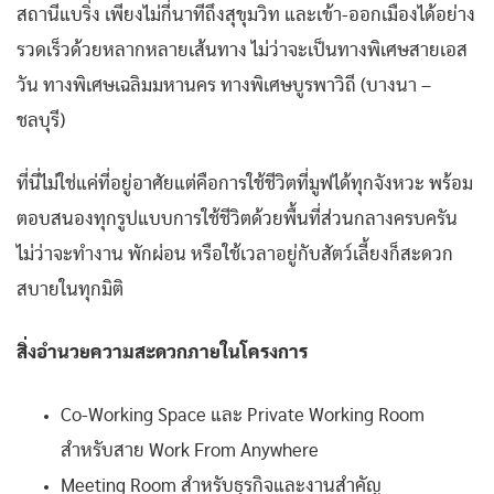
สถานีแบริ่ง เพียงไม่กี่นาทีถึงสุขุมวิท และเข้า-ออกเมืองได้อย่าง
รวดเร็วด้วยหลากหลายเส้นทาง ไม่ว่าจะเป็นทางพิเศษสายเอส
วัน ทางพิเศษเฉลิมมหานคร ทางพิเศษบูรพาวิถี (บางนา –
ชลบุรี)
ที่นี่ไม่ใช่แค่ที่อยู่อาศัยแต่คือการใช้ชีวิตที่มูฟได้ทุกจังหวะ พร้อม
ตอบสนองทุกรูปแบบการใช้ชีวิตด้วยพื้นที่ส่วนกลางครบครัน
ไม่ว่าจะทำงาน พักผ่อน หรือใช้เวลาอยู่กับสัตว์เลี้ยงก็สะดวก
สบายในทุกมิติ
สิ่งอำนวยความสะดวกภายในโครงการ
Co-Working Space และ Private Working Room
สำหรับสาย Work From Anywhere
Meeting Room สำหรับธุรกิจและงานสำคัญ