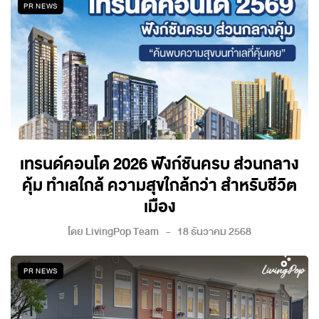
PR NEWS
เทรนด์คอนโด 2026 ฟังก์ชันครบ ส่วนกลาง
คุ้ม ทำเลใกล้ ความสุขใกล้กว่า สำหรับชีวิต
เมือง
โดย
LivingPop Team
18 ธันวาคม 2568
PR NEWS