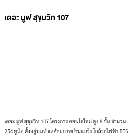
เดอะ มูฟ สุขุมวิท 107
เดอะ มูฟ สุขุมวิท 107 โครงการ คอนโดใหม่ สูง 8 ชั้น จำนวน
254 ยูนิต ตั้งอยู่บนทำเลศักยภาพย่านแบริ่ง ใกล้รถไฟฟ้า BTS