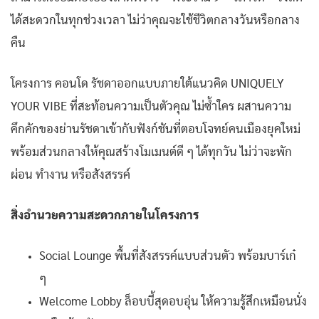
ได้สะดวกในทุกช่วงเวลา ไม่ว่าคุณจะใช้ชีวิตกลางวันหรือกลาง
คืน
โครงการ คอนโด รัชดาออกแบบภายใต้แนวคิด UNIQUELY
YOUR VIBE ที่สะท้อนความเป็นตัวคุณ ไม่ซ้ำใคร ผสานความ
คึกคักของย่านรัชดาเข้ากับฟังก์ชันที่ตอบโจทย์คนเมืองยุคใหม่
พร้อมส่วนกลางให้คุณสร้างโมเมนต์ดี ๆ ได้ทุกวัน ไม่ว่าจะพัก
ผ่อน ทำงาน หรือสังสรรค์
สิ่งอำนวยความสะดวกภายในโครงการ
Social Lounge พื้นที่สังสรรค์แบบส่วนตัว พร้อมบาร์เก๋
ๆ
Welcome Lobby ล็อบบี้สุดอบอุ่น ให้ความรู้สึกเหมือนนั่ง