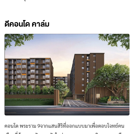
ดีคอนโด คาล์ม
คอนโด พระราม 9จากแสนสิริที่ออกแบบมาเพื่อตอบโจทย์คน