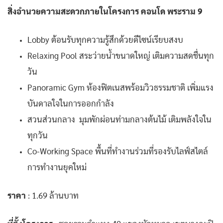
สิ่งอำนวยความสะดวกภายในโครงการ
คอนโด พระราม 9
Lobby ต้อนรับทุกความรู้สึกด้วยดีไซน์เรียบสงบ
Relaxing Pool สระว่ายน้ำขนาดใหญ่ เติมความสดชื่นทุก
วัน
Panoramic Gym ห้องฟิตเนสพร้อมวิวธรรมชาติ เพิ่มแรง
บันดาลใจในการออกกำลัง
สวนส่วนกลาง มุมพักผ่อนท่ามกลางต้นไม้ เติมพลังใจใน
ทุกวัน
Co-Working Space พื้นที่ทำงานร่วมที่รองรับไลฟ์สไตล์
การทำงานยุคใหม่
ราคา
: 1.69 ล้านบาท