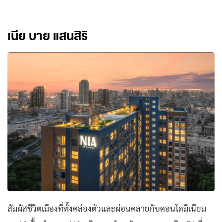
เนีย บาย แสนสิริ
สัมผัสชีวิตเมืองที่ทั้งคล่องตัวและผ่อนคลายกับคอนโดมิเนียม