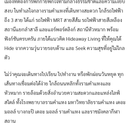
เมืองที่ต้องการพักกายพักใจท่ามกลางธรรมชาติและความเงียบ
สงบ ในทำเลใจกลางรามคำแหงที่เดินทางสะดวก ใกล้รถไฟฟ้า
ถึง 3 สาย ได้แก่ รถไฟฟ้า MRT สายสีส้ม รถไฟฟ้าสายสีเหลือง
สถานีแยกลำสาลี และแอร์พอร์ตลิงก์ สถานีหัวหมาก พร้อม
ฟังก์ชันครบครัน ภายใต้แนวคิด Hideaway Living ที่ให้คุณได้
Hide จากความวุ่นวายรอบด้าน และ Seek ความสุขที่อยู่ไม่ไกล
ตัว
ไม่ว่าคุณจะเดินทางไปเรียน ไปทำงาน หรือพักผ่อนวันหยุด ทุก
เส้นทางเชื่อมต่อได้ง่าย ใกล้ถนนหลักทั้งรามคำแหงและ
หัวหมาก รายล้อมด้วยสิ่งอำนวยความสะดวกและแหล่งไลฟ์
สไตล์ ทั้งโรงพยาบาลรามคำแหง มหาวิทยาลัยรามคำแหง เดอะ
มอลล์ บางกะปิ เดอะ มอลล์ รามคำแหง และราชมังคลากีฬา
สถาน