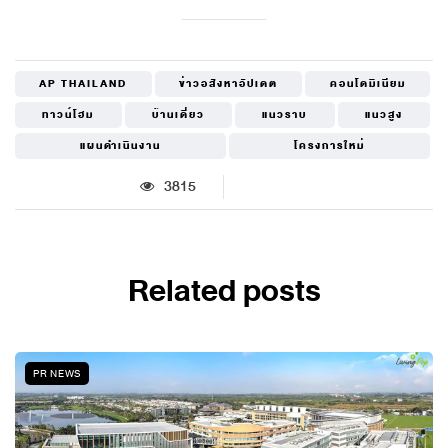
AP THAILAND
ข่าวอสังหาอัปเดต
คอนโดมิเนียม
ทาวน์โฮม
บ้านเดี่ยว
แนวราบ
แนวสูง
แผนดำเนินงาน
โครงการใหม่
3815
Related posts
PR NEWS