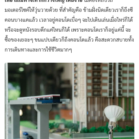
เลย แถมทางเท้าก็กว้างใหญ่ เดินง่าย
ไม่ต้องหลบรถ
มอเตอร์ไซค์ให้วุ่นวายด้วย ที่สำคัญคือ ข้ามฝั่งนิดเดียวเราก็ถึงซี
คอนบางแคแล้ว เวลาอยู่คอนโดเบื่อๆ จะไปเดินเล่นเมื่อไหร่ก็ได้
หรือจะดูหนังรอบดึกแค่ไหนก็ได้ เพราะคอนโดเราก็อยู่แค่นี้ จะ
ซื้อของเยอะๆ ขนแปบเดียวก็ถึงคอนโดแล้ว คือสะดวกสบายทั้ง
การเดินทางและการใช้ชีวิตมากๆ