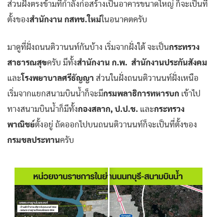
ส่วนฝั่งตรงข้ามที่กำลังก่อสร้างเป็นอาคารขนาดใหญ่ ก็จะเป็นที่
ตั้งของ
สำนักงาน กสทช.ใหม่
ในอนาคตครับ
มาดูที่ฝั่งถนนติวานนท์กันบ้าง เริ่มจากฝั่งใต้ จะเป็น
กระทรวง
สาธารณสุข
ครับ มีทั้ง
สำนักงาน ก.พ. สำนักงานประกันสังคม
และ
โรงพยาบาลศรีธัญญา
ส่วนในฝั่งถนนติวานนท์ฝั่งเหนือ
เริ่มจากแยกสนามบินน้ำก็จะมี
กรมพลาธิการทหารบก
เข้าไป
ทางสนามบินน้ำก็มีทั้ง
กองสลาก,
ป.ป.ช.
และ
กระทรวง
พาณิชย์
ตั้งอยู่ ถัดออกไปบนถนนติวานนท์ก็จะเป็นที่ตั้งของ
กรมชลประทาน
ครับ