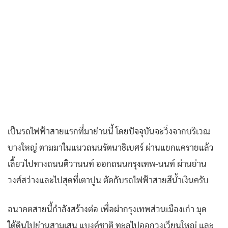
เป็นรถไฟฟ้าสายแรกที่มาย่านนี้ โดยปัจจุบันจะวิ่งจากบริเวณ
บางใหญ่ ตามมาในแนวถนนรัตนาธิเบศร์ ผ่านแยกแครายแล้ว
เลี้ยวไปทางถนนติวานนท์ ออกถนนกรุงเทพ-นนท์ ผ่านย่าน
วงศ์สว่างและไปสุดที่เตาปูน ตัดกับรถไฟฟ้าสายสีน้ำเงินครับ
อนาคตสายนี้กำลังสร้างต่อ เพื่อผ่ากรุงเทพส่วนเมืองเก่า มุด
ใต้ดินไปย่านสามเสน แบงค์ชาติ ทะลุไปออกวงเวียนใหญ่ และ