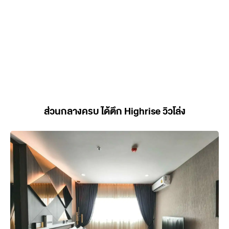
ส่วนกลางครบ ได้ตึก Highrise วิวโล่ง