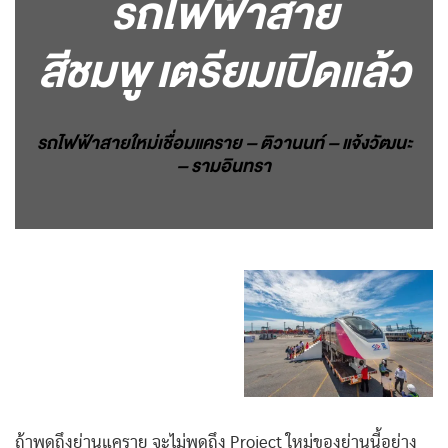
รถไฟฟ้าสาย
สีชมพู เตรียมเปิดแล้ว
รถไฟฟ้าสายใหม่เชื่อมแคราย – ติวานนท์ – แจ้งวัฒนะ
– รามอินทรา
ถ้าพูดถึงย่านแคราย จะไม่พูดถึง Project ใหม่ของย่านนี้อย่าง