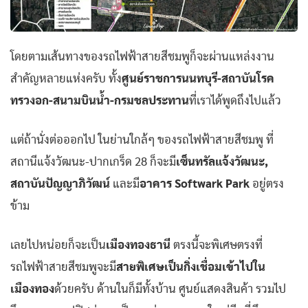
โดยตามเส้นทางของรถไฟฟ้าสายสีชมพูก็จะผ่านแหล่งงาน
สำคัญหลายแห่งครับ ทั้ง
ศูนย์ราชการนนทบุรี-สถาบันโรค
ทรวงอก-สนามบินน้ำ-กรมชลประทาน
ที่เราได้พูดถึงไปแล้ว
แต่ถ้านั่งต่อออกไป ในย่านใกล้ๆ ของรถไฟฟ้าสายสีชมพู ที่
สถานีแจ้งวัฒนะ-ปากเกร็ด 28 ก็จะมี
เซ็นทรัลแจ้งวัฒนะ,
สถาบันปัญญาภิวัฒน์
และมี
อาคาร Softwark Park
อยู่ตรง
ข้าม
เลยไปหน่อยก็จะเป็น
เมืองทองธานี
ตรงนี้จะพิเศษตรงที่
รถไฟฟ้าสายสีชมพูจะมี
สายพิเศษเป็นกิ่งเชื่อมเข้าไปใน
เมืองทอง
ด้วยครับ ด้านในก็มีทั้งบ้าน ศูนย์แสดงสินค้า รวมไป