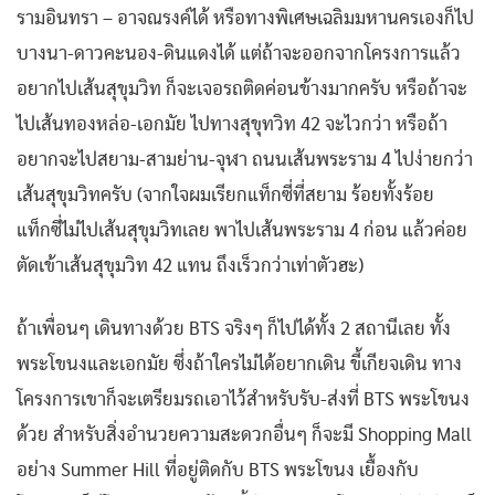
รามอินทรา – อาจณรงค์ได้ หรือทางพิเศษเฉลิมมหานครเองก็ไป
บางนา-ดาวคะนอง-ดินแดงได้ แต่ถ้าจะออกจากโครงการแล้ว
อยากไปเส้นสุขุมวิท ก็จะเจอรถติดค่อนข้างมากครับ หรือถ้าจะ
ไปเส้นทองหล่อ-เอกมัย ไปทางสุขุทวิท 42 จะไวกว่า หรือถ้า
อยากจะไปสยาม-สามย่าน-จุฬา ถนนเส้นพระราม 4 ไปง่ายกว่า
เส้นสุขุมวิทครับ (จากใจผมเรียกแท็กซี่ที่สยาม ร้อยทั้งร้อย
แท็กซี่ไม่ไปเส้นสุขุมวิทเลย พาไปเส้นพระราม 4 ก่อน แล้วค่อย
ตัดเข้าเส้นสุขุมวิท 42 แทน ถึงเร็วกว่าเท่าตัวฮะ)
ถ้าเพื่อนๆ เดินทางด้วย BTS จริงๆ ก็ไปได้ทั้ง 2 สถานีเลย ทั้ง
พระโขนงและเอกมัย ซึ่งถ้าใครไม่ได้อยากเดิน ขี้เกียจเดิน ทาง
โครงการเขาก็จะเตรียมรถเอาไว้สำหรับรับ-ส่งที่ BTS พระโขนง
ด้วย สำหรับสิ่งอำนวยความสะดวกอื่นๆ ก็จะมี Shopping Mall
อย่าง Summer Hill ที่อยู่ติดกับ BTS พระโขนง เยื้องกับ