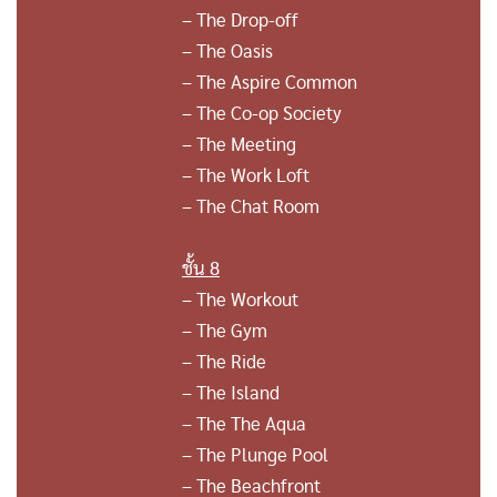
– The Drop-off
– The Oasis
– The Aspire Common
– The Co-op Society
– The Meeting
– The Work Loft
– The Chat Room
ชั้น 8
– The Workout
– The Gym
– The Ride
– The Island
– The The Aqua
– The Plunge Pool
– The Beachfront