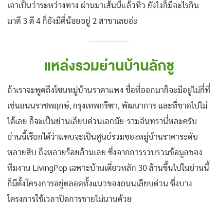
เอาเป็นว่าระหว่างทาง ผ่านมาเส้นนี้แล้วหิว ยังไงก็มีอะไรกิน
มาตี 3 ตี 4 ก็ยังมีตี๋น้อยอยู่ 2 สาขาเลยอ่ะ
แหล่งรวมย่านบ้านลักชู
ถ้าเราจะพูดถึงโซนหมู่บ้านราคาแพง ชื่อที่ออกมาก็จะมีอยู่ไม่กี่ที่
เช่นถนนราชพฤกษ์, กรุงเทพกรีฑา, พัฒนาการ และที่ขาดไปไม่
ได้เลย ก็จะเป็นย่านเลียบด่วนเอกมัย-รามอินทรานี่หละครับ
ย่านนี้เรียกได้ว่าแทบจะเป็นศูนย์รวมของหมู่บ้านราคาระดับ
หลายสิบ ถึงหลายร้อยล้านเลย ซึ่งจากการรวบรวมข้อมูลของ
ทีมงาน LivingPop เฉพาะบ้านเดี่ยวหลัก 30 ล้านขึ้นไปในย่านนี้
ก็มีตั้งโครงการอยู่ตลอดทั้งแนวของถนนเลียบด่วน ซึ่งบาง
โครงการใช้เวลาปิดการขายไม่นานด้วย