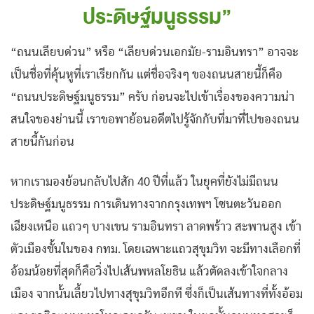
ประดิษฐ์มนูธรรม”
“ถนนเลียบด่วน” หรือ “เลียบด่วนเอกมัย-รามอินทรา” อาจจะ
เป็นชื่อที่คุ้นหูที่เราเรียกกัน แต่ชื่อจริงๆ ของถนนสายนี้ก็คือ
“ถนนประดิษฐ์มนูธรรม” ครับ ก่อนจะไปเข้าเรื่องของความน่า
สนใจของย่านนี้ เราขอพาย้อนอดีตไปรู้จักกับที่มาที่ไปของถนน
สายนี้กันก่อน
หากเรามองย้อนกลับไปสัก 40 ปีที่แล้ว ในยุคที่ยังไม่มีถนน
ประดิษฐ์มนูธรรม การเดินทางจากกรุงเทพฯ โซนตะวันออก
เฉียงเหนือ แถวๆ บางเขน รามอินทรา ลาดพร้าว สะพานสูง เข้า
ตัวเมืองชั้นในของ กทม. โดยเฉพาะแถวสุขุมวิท จะมีทางเลือกที่
อ้อมน้อยที่สุดก็คือวิ่งไปเส้นพหลโยธิน แล้วตัดลงเข้าใจกลาง
เมือง จากนั้นเลี้ยวไปทางสุขุมวิทอีกที ซึ่งก็เป็นเส้นทางที่ทั้งอ้อม