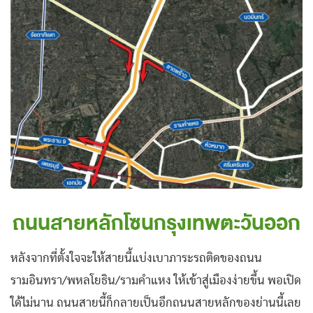
ถนนสายหลักโซนกรุงเทพตะวันออก
หลังจากที่ตั้งใจจะให้สายนี้แบ่งเบาภาระรถติดของถนน
รามอินทรา/พหลโยธิน/รามคำแหง ให้เข้าสู่เมืองง่ายขึ้น พอเปิด
ใด้ไม่นาน ถนนสายนี้ก็กลายเป็นอีกถนนสายหลักของย่านนี้เลย