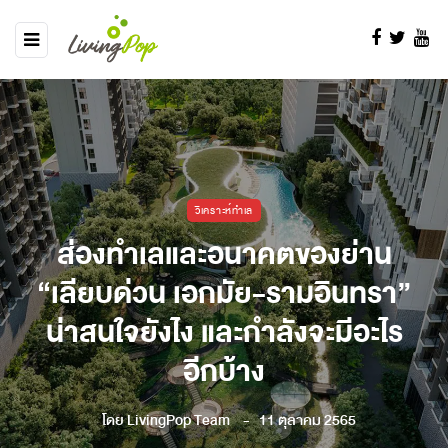
วิเคราะห์ทำเล
ส่องทำเลและอนาคตของย่าน
“เลียบด่วน เอกมัย-รามอินทรา”
น่าสนใจยังไง และกำลังจะมีอะไร
อีกบ้าง
โดย
LivingPop Team
11 ตุลาคม 2565