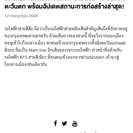
ตะวันตก พร้อมอัปเดตสถานะการก่อสร้างล่าสุด!
12 กรกฎาคม 2568
รถไฟฟ้าสายสีส้ม ถือว่าเป็นรถไฟฟ้าสายหลักเส้นสำคัญเส้นนึงที่ยังขาดอยู่
ของกรุงเทพมหานครครับ ด้วยเส้นทางของสายนี้ ที่จะวิ่งจากนอกเมือง
ทะลุเข้าไปใจกลางเมือง พาคนเข้าออกกรุงเทพจากทั้งฝั่งตะวันออกและ
ฝั่งธน ถือเป็น Main line อีกเส้นของระบบรถไฟฟ้า ทำหน้าที่คล้ายกับ
รถไฟฟ้า BTS สายสีเขียว ที่ขนคนเข้าออกจากย่านรอบนอก เข้ามาสู่
ใจกลางเมืองเช่นเดียวกัน