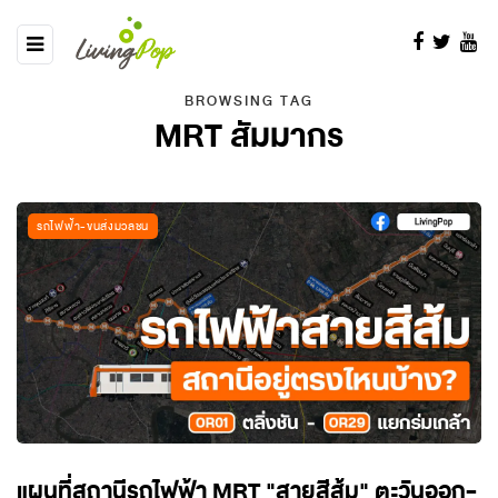
BROWSING TAG
MRT สัมมากร
รถไฟฟ้า-ขนส่งมวลชน
แผนที่สถานีรถไฟฟ้า MRT "สายสีส้ม" ตะวันออก-