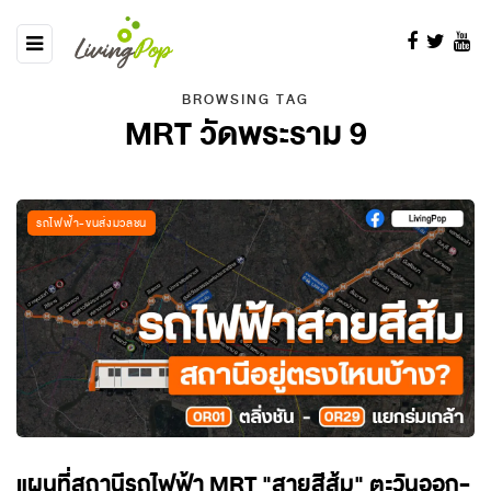
BROWSING TAG
MRT วัดพระราม 9
รถไฟฟ้า-ขนส่งมวลชน
แผนที่สถานีรถไฟฟ้า MRT "สายสีส้ม" ตะวันออก-