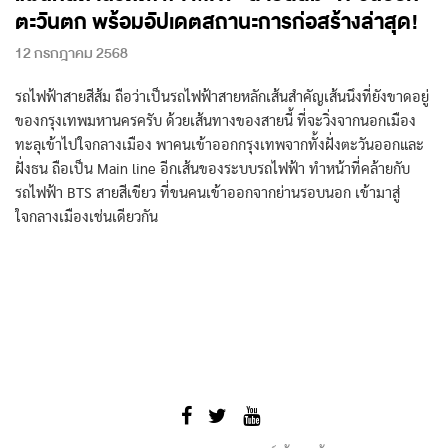
ตะวันตก พร้อมอัปเดตสถานะการก่อสร้างล่าสุด!
12 กรกฎาคม 2568
รถไฟฟ้าสายสีส้ม ถือว่าเป็นรถไฟฟ้าสายหลักเส้นสำคัญเส้นนึงที่ยังขาดอยู่
ของกรุงเทพมหานครครับ ด้วยเส้นทางของสายนี้ ที่จะวิ่งจากนอกเมือง
ทะลุเข้าไปใจกลางเมือง พาคนเข้าออกกรุงเทพจากทั้งฝั่งตะวันออกและ
ฝั่งธน ถือเป็น Main line อีกเส้นของระบบรถไฟฟ้า ทำหน้าที่คล้ายกับ
รถไฟฟ้า BTS สายสีเขียว ที่ขนคนเข้าออกจากย่านรอบนอก เข้ามาสู่
ใจกลางเมืองเช่นเดียวกัน