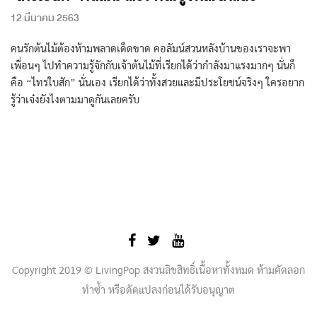
12 มีนาคม 2563
คนรักต้นไม้ต้องห้ามพลาดเด็ดขาด คอลัมน์สวนหลังบ้านของเราจะพา
เพื่อนๆ ไปทำความรู้จักกับเจ้าต้นไม้ที่เรียกได้ว่ากำลังมาแรงมากๆ นั่นก็
คือ “ไทรใบสัก” นั่นเอง เรียกได้ว่าทั้งสวยและมีประโยชน์จริงๆ ใครอยาก
รู้ว่าเจ๋งยังไงตามมาดูกันเลยครับ
Copyright 2019 © LivingPop สงวนลิขสิทธิ์เนื้อหาทั้งหมด ห้ามคัดลอก
ทำซ้ำ หรือดัดแปลงก่อนได้รับอนุญาต