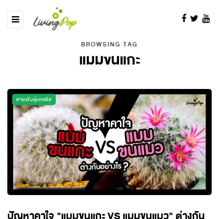
BROWSING TAG
แมมขนแกะ
สายพันธุ์แคคตัส
ปัญหาคาใจ "แมมขนแกะ VS แมมขนแมว" ต่างกัน