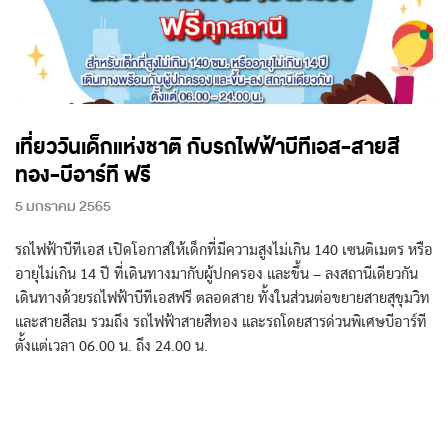
เที่ยววันเด็กแห่งชาติ กับรถไฟฟ้าบีทีเอส-สายสี
ทอง-บีอาร์ที ฟรี
5 มกราคม 2565
รถไฟฟ้าบีทีเอส เปิดโอกาสให้เด็กที่มีความสูงไม่เกิน 140 เซนติเมตร หรือ
อายุไม่เกิน 14 ปี ที่เดินทางมากับผู้ปกครอง และขึ้น – ลงสถานีเดียวกัน
เดินทางด้วยรถไฟฟ้าบีทีเอสฟรี ตลอดสาย ทั้งในส่วนต่อขยายสายสุขุมวิท
และสายสีลม รวมถึง รถไฟฟ้าสายสีทอง และรถโดยสารด่วนพิเศษบีอาร์ที
ตั้งแต่เวลา 06.00 น. ถึง 24.00 น.