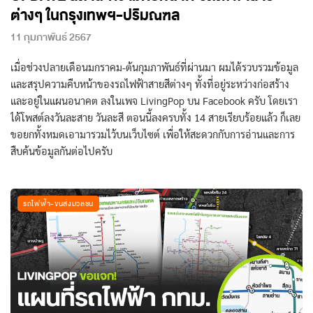
ต่างๆ ในกรุงเทพฯ-ปริมณฑล
11 กุมภาพันธ์ 2567
เมื่อช่วงปลายเดือนมกราคม-ต้นกุมภาพันธ์ที่ผ่านมา ผมได้รวบรวมข้อมูล
และสรุปความคืบหน้าของรถไฟฟ้าสายสีต่างๆ ทั้งที่อยู่ระหว่างก่อสร้าง
และอยู่ในแผนอนาคต ลงในเพจ LivingPop บน Facebook ครับ โดยเรา
ได้โพสต์ลงวันละสาย วันละสี ตอนนี้ลงครบทั้ง 14 สายเรียบร้อยแล้ว ก็เลย
ขอยกทั้งหมดเอามารวมไว้บนเว็บไซต์ เพื่อให้สะดวกกับการอ่านและการ
สืบค้นข้อมูลกันต่อไปครับ
รถไฟฟ้า-ขนส่งมวลชน